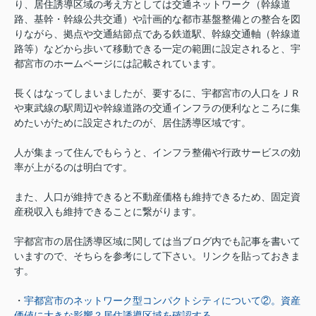
り、居住誘導区域の考え方としては交通ネットワーク（幹線道
路、基幹・幹線公共交通）や計画的な都市基盤整備との整合を図
りながら、拠点や交通結節点である鉄道駅、幹線交通軸（幹線道
路等）などから歩いて移動できる一定の範囲に設定されると、宇
都宮市のホームページには記載されています。
長くはなってしまいましたが、要するに、宇都宮市の人口をＪＲ
や東武線の駅周辺や幹線道路の交通インフラの便利なところに集
めたいがために設定されたのが、居住誘導区域です。
人が集まって住んでもらうと、インフラ整備や行政サービスの効
率が上がるのは明白です。
また、人口が維持できると不動産価格も維持できるため、固定資
産税収入も維持できることに繋がります。
宇都宮市の居住誘導区域に関しては当ブログ内でも記事を書いて
いますので、そちらを参考にして下さい。リンクを貼っておきま
す。
・
宇都宮市のネットワーク型コンパクトシティについて②。資産
価値に大きな影響？居住誘導区域を確認する。