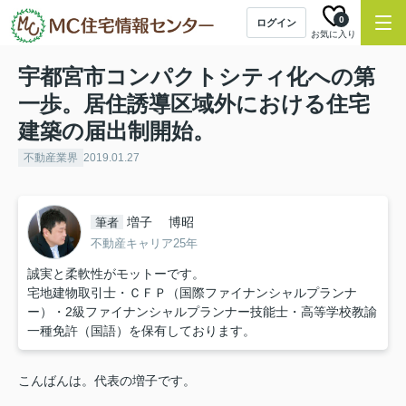
0
ログイン
お気に入り
宇都宮市コンパクトシティ化への第
一歩。居住誘導区域外における住宅
建築の届出制開始。
不動産業界
2019.01.27
増子 博昭
筆者
不動産キャリア25年
誠実と柔軟性がモットーです。
宅地建物取引士・ＣＦＰ（国際ファイナンシャルプランナ
ー）・2級ファイナンシャルプランナー技能士・高等学校教諭
一種免許（国語）を保有しております。
こんばんは。代表の増子です。