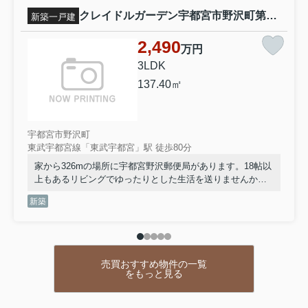
クレイドルガーデン宇都宮市野沢町第5 新築一戸建て 1号棟
新築一戸建
2,490
万円
3LDK
137.40㎡
宇都宮市野沢町
東武宇都宮線「東武宇都宮」駅 徒歩80分
家から326mの場所に宇都宮野沢郵便局があります。18帖以
上もあるリビングでゆったりとした生活を送りませんか。
デザイン性のあるシステムキッチン付きなので、キッチン
新築
がお洒落なスペースになっています。当社は、宇都宮市の
東武宇都宮線東武宇都宮付近で住まい探しをサポートして
おります。お引っ越しを検討しているのであれば、まずは
ご連絡くださいませ。
売買おすすめ物件の一覧
をもっと見る