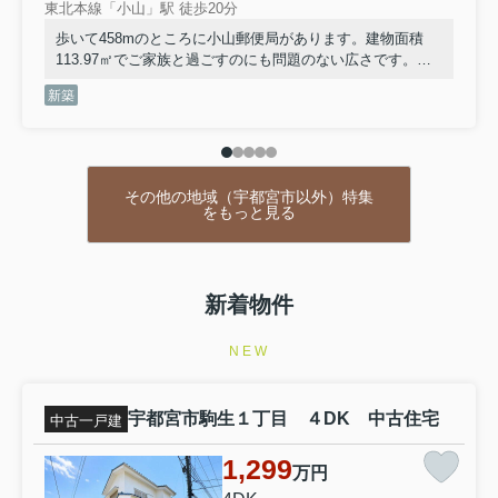
東北本線「小山」駅 徒歩20分
歩いて458mのところに小山郵便局があります。建物面積
113.97㎡でご家族と過ごすのにも問題のない広さです。バ
リアフリーでご両親との暮らしにもおすすめです。友人や
新築
お客さんを呼びたくなる、そんなお気に入りのお住まいで
暮しませんか。当社で不動産を探しましょう。快適な生活
はあなたの心を豊かにします。
その他の地域（宇都宮市以外）特集
をもっと見る
新着物件
NEW
宇都宮市駒生１丁目 ４DK 中古住宅
中古一戸建
1,299
万円