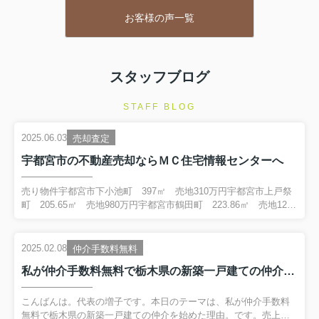
たが、お相手との対応も滞りなく進め
ＭＣ住宅情報センター
お客様の声一覧
てもらいました。
２ヶ月くらいで売れた
結果的には満足しています。
ました。
売った後の所得税につ
えてもらったので助か
スタッフブログ
STAFF BLOG
2025.06.03
売却査定
宇都宮市の不動産売却ならＭＣ住宅情報センターへ
売り物件宇都宮市下小池町 397㎡ 売地310万円宇都宮市上戸祭
町 205.65㎡ 売地980万円宇都宮市鶴田町 223.86㎡ 売地1200
万円こんばんは。代表の増子です。本日は宇都宮市における不動
産売却のあれこれについて記事を書いていきます。栃木県の中心
部に位置し県庁所在地でもある宇都宮市ですが、コロナ禍による
2025.02.08
仲介手数料無料
リモート需要の増大に伴い、年々注目度は増してきています。宇
私が仲介手数料無料で栃木県の新築一戸建ての仲介を始めた理由。
都宮市は１９９６年に市制１００周年を迎えた歴史ある中核都市
であり、２００７年には隣接２町を合併し北関東初の５０万都市
となりました。2023年８月にはＬＲＴ（次世代路面電車）・宇都
こんばんは。代表の増子です。本日のテーマは、私が仲介手数料
宮ライトレールが開業し、街としてさらなる発展が見...
無料で栃木県の新築一戸建ての仲介を始めた理由。です。売上が