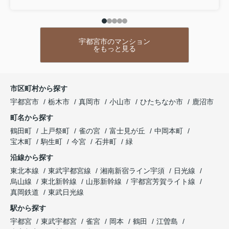
宇都宮市のマンション
をもっと見る
市区町村から探す
宇都宮市
栃木市
真岡市
小山市
ひたちなか市
鹿沼市
町名から探す
鶴田町
上戸祭町
雀の宮
富士見が丘
中岡本町
宝木町
駒生町
今宮
石井町
緑
沿線から探す
東北本線
東武宇都宮線
湘南新宿ライン宇須
日光線
烏山線
東北新幹線
山形新幹線
宇都宮芳賀ライト線
真岡鉄道
東武日光線
駅から探す
宇都宮
東武宇都宮
雀宮
岡本
鶴田
江曽島