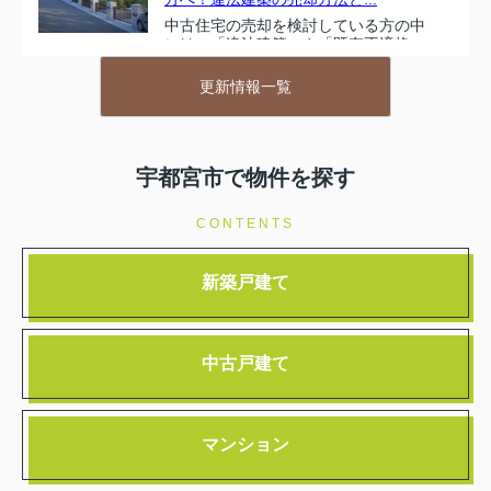
中古住宅の売却を検討している方の中
には、「違法建築」や「既存不適格」
といった言葉を耳にし、不安を感じて
いる方も多いのではないでしょうか。
更新情報一覧
特に宇都宮市で中古住宅を売却する際
には、これらの問題が思わぬ...
2026.02.28
宇都宮市で物件を探す
宇都宮市で不動産トラブルが心配な方
へ！違法建築の対処法と相談...
CONTENTS
「ご自宅や所有物件について、“違法建
築”や“管理不全”といった言葉を耳にし
新築戸建て
て不安を感じたことはありませんか？
宇都宮市では、建築基準に違反した建
物や適切に管理されていない空き家・
空き地が、暮らしの安...
中古戸建て
2026.02.13
宇都宮市で中古住宅を購入前に気をつ
けることは？チェックポイン...
マンション
中古住宅の購入は、人生の中でも大き
な決断のひとつです。「本当にこの家