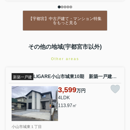
【宇都宮】中古戸建て・マンション特集
をもっと見る
その他の地域(宇都宮市以外)
Other areas
LIGARE小山市城東10期 新築一戸建て １号棟
新築一戸建
3,599
万円
4LDK
113.97㎡
小山市城東１丁目