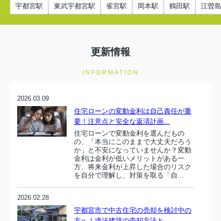
宇都宮駅
東武宇都宮駅
雀宮駅
岡本駅
鶴田駅
江曽
更新情報
INFORMATION
2026.03.09
住宅ローンの変動金利は自己責任が重
要！注意点と安全な返済計画...
住宅ローンで変動金利を選んだもの
の、「本当にこのままで大丈夫だろう
か」と不安になっていませんか？変動
金利は金利が低いメリットがある一
方、将来金利が上昇した場合のリスク
を自分で理解し、対策を取る「自...
2026.02.28
宇都宮市で中古住宅の売却を検討中の
方へ！違法建築の売却方法と...