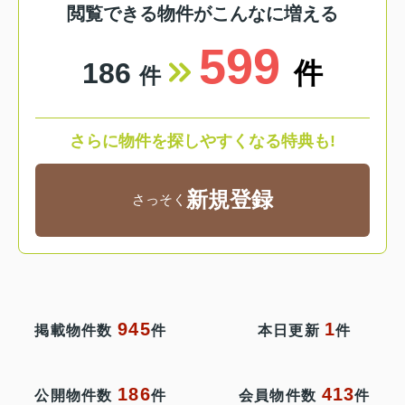
閲覧できる物件がこんなに増える
599
186
件
件
さらに物件を探しやすくなる特典も!
新規登録
さっそく
945
1
掲載物件数
件
本日更新
件
186
413
公開物件数
件
会員物件数
件