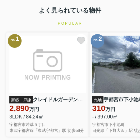
よく見られている物件
POPULAR
1
2
No.
No.
クレイドルガーデン宇都宮市若草第5 新築一戸建て 2号棟
新築一戸建
売地
2,890
310
万円
万円
3LDK / 84.24㎡
- / 397.00㎡
宇都宮市若草５丁目
宇都宮市下小池町
東武宇都宮線「東武宇都宮」駅 徒歩58分
日光線「下野大沢」駅 徒歩