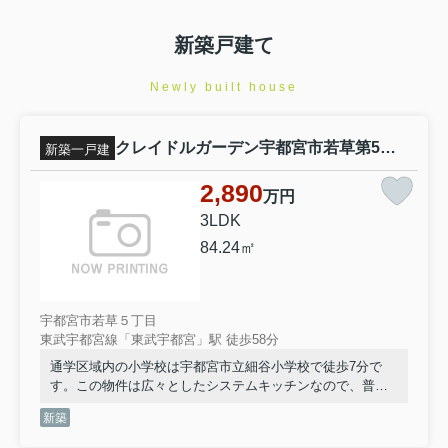
でいいのだろうか」「あとから思わぬ
費用が発生したらどうしよう」と悩む
新築戸建て
方も多いでしょう。特に宇都宮市で中
古住宅を検討している方には...
Newly built house
2026.02.05
★★お知らせ★★
クレイドルガーデン宇都宮市若草第5 新築一戸建て 2号棟
新築一戸建
住宅ローン相談専門のホームページを開設しました。
2,890
新規の住宅ローンはもちろん、借換えの相談も承りま
万円
す。
3LDK
是非ご利用ください。
84.24㎡
ホームページはこちらです。
FP栃木
MC住宅ローン相談センター
宇都宮市若草５丁目
東武宇都宮線「東武宇都宮」駅 徒歩58分
【
宇都宮の新築戸建て・建売
ならＭＣ住宅情報センター
へ】
通学区域内の小学校は宇都宮市立細谷小学校で徒歩7分で
す。この物件は広々としたシステムキッチンなので、普段
の料理も楽しくなるでしょう。浴室が1坪以上あるので、ゆ
新築
ったりとお風呂タイムを過ごせます。生活環境が整った宇
都宮市なら、きっと充実した生活が送れるでしょう。不動