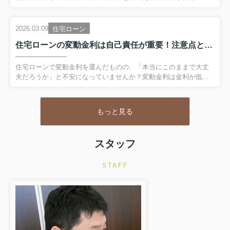
欲しいから。ずばりの本音です(;^_^A。いきなりすいません。私た
ちみたいに少人数で経営している不動産会社にとっては、既存の
不動産会社と差別化を図らなければ、生き残っていくのは難しく
2026.03.09
住宅ローン
なります。「仲介手数料無料」で新築住宅を購入することは、諸
住宅ローンの変動金利は自己責任が重要！注意点と安全な返済計画も紹介
費用を80万円から100万円以上節約できることになるため、購入す
る方にとっても、メリットは非常に大きいです。詳しい仕組みや
私たちのコンセプトについては別のページを作りましたので、下
住宅ローンで変動金利を選んだものの、「本当にこのままで大丈
記の画像をクリックしてご覧になってください。いかがでしたで
夫だろうか」と不安になっていませんか？変動金利は金利が低い
しょう...
メリットがある一方、将来金利が上昇した場合のリスクを自分で
理解し、対策を取る「自己責任」が求められます。この記事で
は、変動金利の仕組みや注意点、返済ルールの詳細、家計への影
もっと見る
響の考え方までをわかりやすく解説します。大切なマイホームの
資金計画に、今一度しっかり向き合いましょう。 【目次】・変動
金利の仕組みと「自己責任」の意味・具体的に注意すべき返済ル
スタッフ
ールとその影響・金利上昇が及ぼす家計への影響を予測する視
点・リスクを理解した上での自衛策と準備・まとめ変動金利の仕
組みと「自己責任」...
STAFF