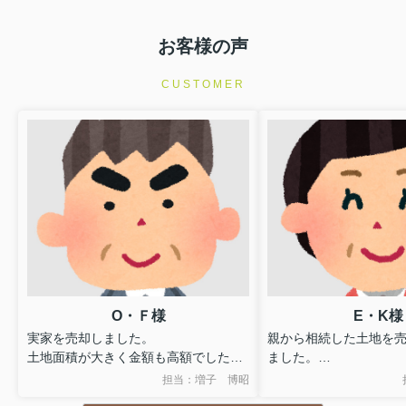
お客様の声
CUSTOMER
O・Ｆ様
E・K様
実家を売却しました。
親から相続した土地を
土地面積が大きく金額も高額でした
ました。
が、粘り強く対応してもらいました。
他の不動産会社に頼ん
担当：増子 博昭
最終的には法人に購入してもらいまし
が、売れませんでした