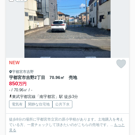
NEW
宇都宮市吉野
宇都宮市吉野2丁目 70.96㎡ 売地
850
万円
- / 70.96㎡ / -
東武宇都宮線「南宇都宮」駅 徒歩3分
電気有
閑静な住宅地
公共下水
徒歩8分の場所に宇都宮市立宮の原小学校があります。土地購入を考え
ている方、一度チェックして頂きたいのがこちらの売地です。...
もっと
見る