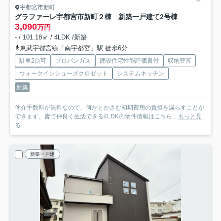
宇都宮市新町
グラファーレ宇都宮市新町２棟 新築一戸建て
2号棟
3,090
万円
- / 101.18㎡ / 4LDK /新築
東武宇都宮線「南宇都宮」駅 徒歩6分
駐車2台可
プロパンガス
建設住宅性能評価書付
収納豊富
ウォークインシューズクロゼット
システムキッチン
新築
仲介手数料が無料なので、何かとかさむ初期費用の負担を減らすことが
できます。皆で仲良く生活できる4LDKの物件情報はこちら...
もっと見
る
新築一戸建