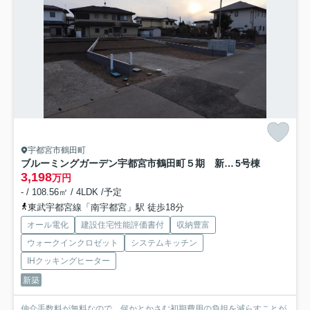
宇都宮市鶴田町
ブルーミングガーデン宇都宮市鶴田町５期 新築一戸建て
5号棟
3,198
万円
- / 108.56㎡ / 4LDK /予定
東武宇都宮線「南宇都宮」駅 徒歩18分
オール電化
建設住宅性能評価書付
収納豊富
ウォークインクロゼット
システムキッチン
IHクッキングヒーター
新築
仲介手数料が無料なので、何かとかさむ初期費用の負担を減らすことが