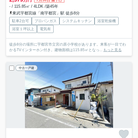
万円
7月30日 値下げ
- / 115.85㎡ / 4LDK /築45年
東武宇都宮線「南宇都宮」駅 徒歩8分
駐車2台可
プロパンガス
システムキッチン
浴室乾燥機
浴室１坪以上
電気有
徒歩8分の場所に宇都宮市立宮の原小学校があります。来客が一目でわ
かるTVインターホン付き。建物面積は115.85㎡となっ...
もっと見る
中古一戸建