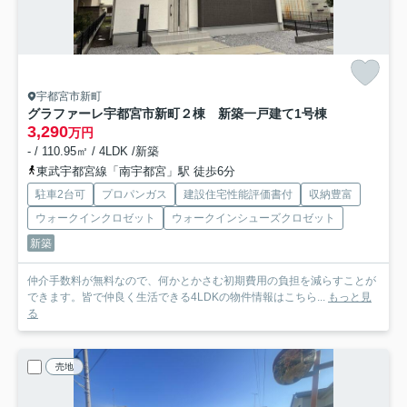
宇都宮市新町
グラファーレ宇都宮市新町２棟 新築一戸建て
1号棟
3,290
万円
- / 110.95㎡ / 4LDK /新築
東武宇都宮線「南宇都宮」駅 徒歩6分
駐車2台可
プロパンガス
建設住宅性能評価書付
収納豊富
ウォークインクロゼット
ウォークインシューズクロゼット
新築
仲介手数料が無料なので、何かとかさむ初期費用の負担を減らすことが
できます。皆で仲良く生活できる4LDKの物件情報はこちら...
もっと見
る
売地