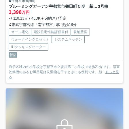
宇都宮市鶴田町
ブルーミングガーデン宇都宮市鶴田町５期 新築一戸建て
3号棟
3,398
万円
- / 110.13㎡ / 4LDK＋S(納戸) /予定
東武宇都宮線「南宇都宮」駅 徒歩18分
オール電化
建設住宅性能評価書付
収納豊富
ウォークインクロゼット
システムキッチン
IHクッキングヒーター
新築
通学区域内の小学校は宇都宮市立姿川第二小学校で徒歩21分です。浴室
乾燥機のあるお風呂場は洗濯物を干すときにも便利です。顔...
もっと見
る