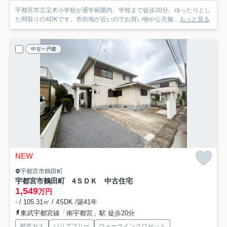
宇都宮市立宝木小学校が通学範囲内、学校まで徒歩20分。ゆったりとし
た間取りの4DKです。市街地が近いのでお買い物や公共施...
もっと見る
中古一戸建
NEW
宇都宮市鶴田町
宇都宮市鶴田町 4ＳＤＫ 中古住宅
1,549
万円
- / 105.31㎡ / 4SDK /築41年
東武宇都宮線「南宇都宮」駅 徒歩20分
都市ガス
バリアフリー
ウォークインクロゼット