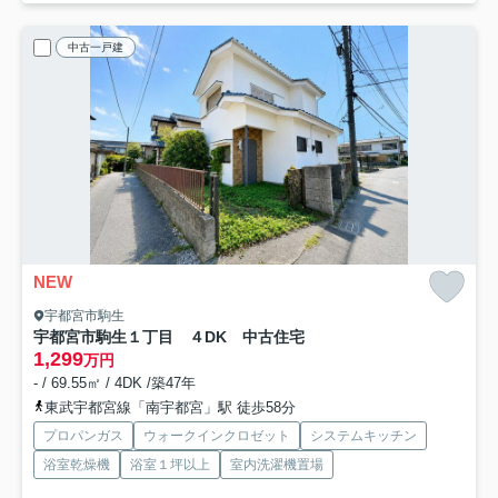
中古一戸建
NEW
宇都宮市駒生
宇都宮市駒生１丁目 ４DK 中古住宅
1,299
万円
- / 69.55㎡ / 4DK /築47年
東武宇都宮線「南宇都宮」駅 徒歩58分
プロパンガス
ウォークインクロゼット
システムキッチン
浴室乾燥機
浴室１坪以上
室内洗濯機置場