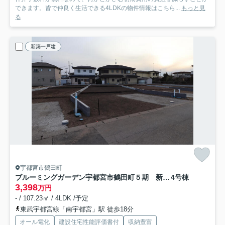
できます。皆で仲良く生活できる4LDKの物件情報はこちら...
もっと見
る
新築一戸建
宇都宮市鶴田町
ブルーミングガーデン宇都宮市鶴田町５期 新築一戸建て
4号棟
3,398
万円
- / 107.23㎡ / 4LDK /予定
東武宇都宮線「南宇都宮」駅 徒歩18分
オール電化
建設住宅性能評価書付
収納豊富