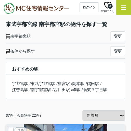
0
ログイン
お気に入り
東武宇都宮線 南宇都宮駅の物件を探す一覧
南宇都宮駅
変更
条件から探す
変更
おすすめの駅
宇都宮駅
/
東武宇都宮駅
/
雀宮駅
/
岡本駅
/
鶴田駅
/
江曽島駅
/
南宇都宮駅
/
西川田駅
/
峰駅
/
陽東３丁目駅
37
件（会員物件 22件）
売地