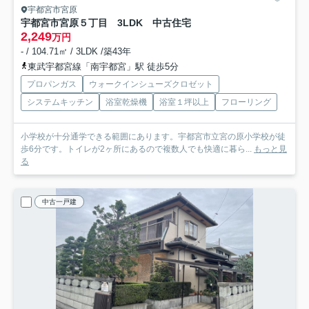
宇都宮市宮原
宇都宮市宮原５丁目 3LDK 中古住宅
2,249
万円
- / 104.71㎡ / 3LDK /築43年
東武宇都宮線「南宇都宮」駅 徒歩5分
プロパンガス
ウォークインシューズクロゼット
システムキッチン
浴室乾燥機
浴室１坪以上
フローリング
小学校が十分通学できる範囲にあります。宇都宮市立宮の原小学校が徒
歩6分です。トイレが2ヶ所にあるので複数人でも快適に暮ら...
もっと見
る
中古一戸建