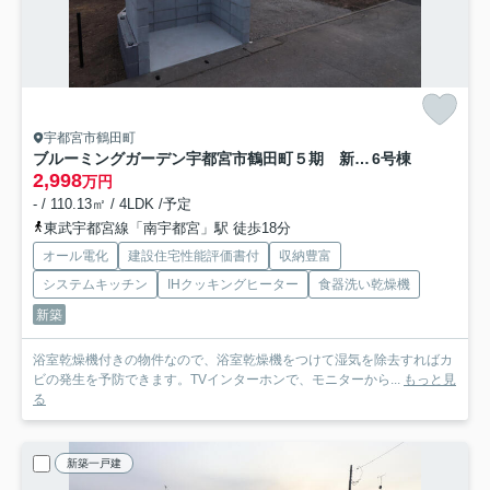
宇都宮市鶴田町
ブルーミングガーデン宇都宮市鶴田町５期 新築一戸建て
6号棟
2,998
万円
- / 110.13㎡ / 4LDK /予定
東武宇都宮線「南宇都宮」駅 徒歩18分
オール電化
建設住宅性能評価書付
収納豊富
システムキッチン
IHクッキングヒーター
食器洗い乾燥機
新築
浴室乾燥機付きの物件なので、浴室乾燥機をつけて湿気を除去すればカ
ビの発生を予防できます。TVインターホンで、モニターから...
もっと見
る
新築一戸建