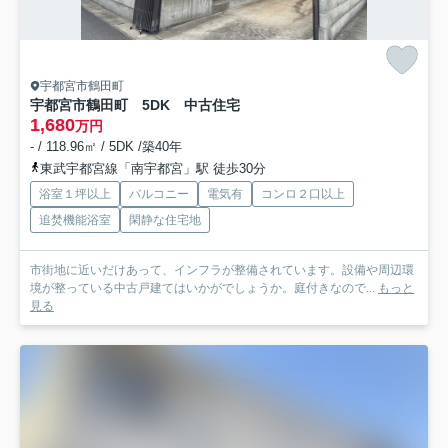
宇都宮市鶴田町
宇都宮市鶴田町 5DK 中古住宅
1,680
万円
- / 118.96㎡ / 5DK /築40年
東武宇都宮線「南宇都宮」駅 徒歩30分
浴室１坪以上
バルコニー
電気有
コンロ２口以上
追焚機能浴室
閑静な住宅地
市街地に近いだけあって、インフラが整備されています。設備や周辺環
境が整っている中古戸建てはいかがでしょうか。庭付きなので...
もっと
見る