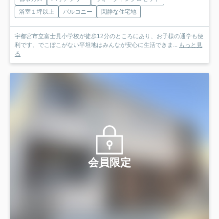
浴室１坪以上
バルコニー
閑静な住宅地
宇都宮市立富士見小学校が徒歩12分のところにあり、お子様の通学も便
利です。でこぼこがない平坦地はみんなが安心に生活できま...
もっと見
る
会員限定