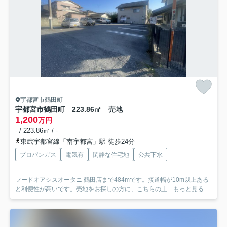
宇都宮市鶴田町
宇都宮市鶴田町 223.86㎡ 売地
1,200
万円
- / 223.86㎡ / -
東武宇都宮線「南宇都宮」駅 徒歩24分
プロパンガス
電気有
閑静な住宅地
公共下水
フードオアシスオータニ 鶴田店まで484mです。接道幅が10m以上ある
と利便性が高いです。売地をお探しの方に、こちらの土...
もっと見る