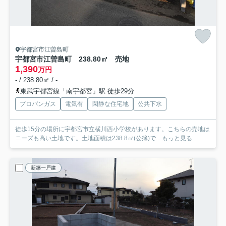
宇都宮市江曽島町
宇都宮市江曽島町 238.80㎡ 売地
1,390
万円
- / 238.80㎡ / -
東武宇都宮線「南宇都宮」駅 徒歩29分
プロパンガス
電気有
閑静な住宅地
公共下水
徒歩15分の場所に宇都宮市立横川西小学校があります。こちらの売地は
ニーズも高い土地です。土地面積は238.8㎡(公簿)で...
もっと見る
新築一戸建