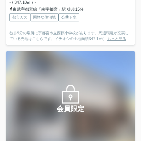
- / 347.10㎡ / -
東武宇都宮線「南宇都宮」駅 徒歩15分
都市ガス
閑静な住宅地
公共下水
徒歩9分の場所に宇都宮市立西原小学校があります。周辺環境が充実し
ている売地はこちらです。イチオシの土地面積347.1㎡(...
もっと見る
会員限定