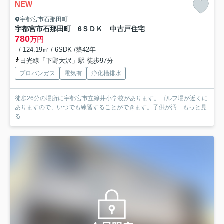
NEW
宇都宮市石那田町
宇都宮市石那田町 6ＳＤＫ 中古戸住宅
780
万円
- / 124.19㎡ / 6SDK /築42年
日光線「下野大沢」駅 徒歩97分
プロパンガス
電気有
浄化槽排水
徒歩26分の場所に宇都宮市立篠井小学校があります。ゴルフ場が近くに
ありますので、いつでも練習することができます。子供が汚...
もっと見
る