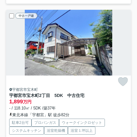
中古一戸建
宇都宮市宝木町
宇都宮市宝木町2丁目 5DK 中古住宅
1,899
万円
- / 118.10㎡ / 5DK /築37年
東北本線「宇都宮」駅 徒歩82分
駐車2台可
プロパンガス
ウォークインクロゼット
システムキッチン
浴室乾燥機
浴室１坪以上