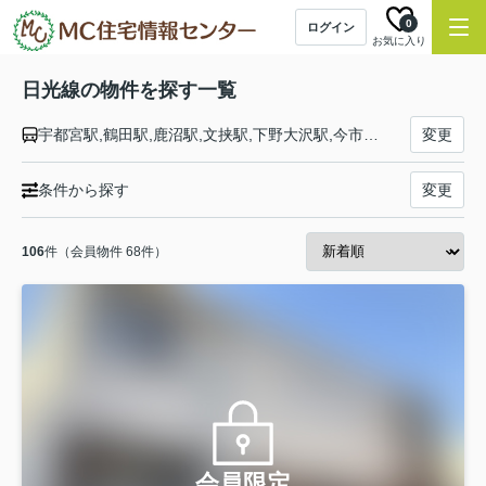
0
ログイン
お気に入り
日光線の物件を探す一覧
宇都宮駅,鶴田駅,鹿沼駅,文挟駅,下野大沢駅,今市駅,日光駅
変更
条件から探す
変更
106
件（会員物件 68件）
会員限定