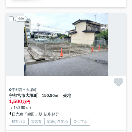
売地
宇都宮市大塚町
宇都宮市大塚町 150.90㎡ 売地
1,500
万円
- / 150.90㎡ / -
日光線「鶴田」駅 徒歩14分
都市ガス
電気有
閑静な住宅地
公共下水