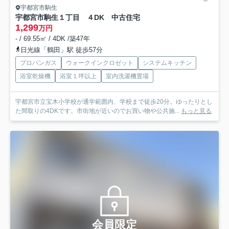
宇都宮市駒生
宇都宮市駒生１丁目 ４DK 中古住宅
1,299
万円
- / 69.55㎡ / 4DK /築47年
日光線「鶴田」駅 徒歩57分
プロパンガス
ウォークインクロゼット
システムキッチン
浴室乾燥機
浴室１坪以上
室内洗濯機置場
宇都宮市立宝木小学校が通学範囲内、学校まで徒歩20分。ゆったりとし
た間取りの4DKです。市街地が近いのでお買い物や公共施...
もっと見る
会員限定