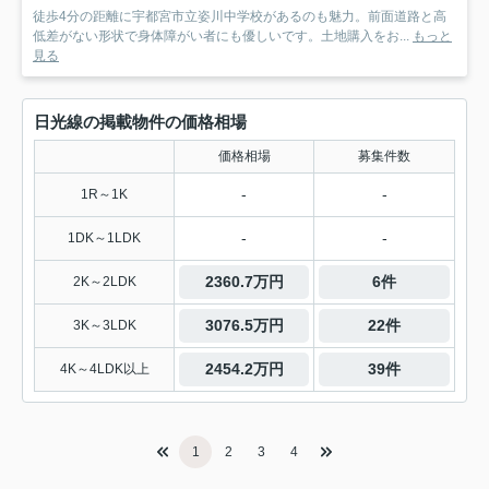
徒歩4分の距離に宇都宮市立姿川中学校があるのも魅力。前面道路と高
低差がない形状で身体障がい者にも優しいです。土地購入をお...
もっと
見る
日光線の掲載物件の価格相場
価格相場
募集件数
-
-
1R～1K
-
-
1DK～1LDK
2360.7万円
6件
2K～2LDK
3076.5万円
22件
3K～3LDK
2454.2万円
39件
4K～4LDK以上
1
2
3
4