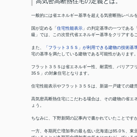
高気密高断熱住宅の定義とは。
一般的には省エネルギー基準を超える気密断熱レベル
国が定める「
住宅性能表示
」の判定基準の一つである
級」では、この次世代省エネルギー基準をクリアする
また、
「フラット３５Ｓ」が利用できる建物の技術基
宅の基準を満たしている建物である可能性があります
フラット３５Ｓは省エネルギー性、耐震性、バリアフ
35Ｓ」の対象住宅となります。
住宅性能表示やフラット３５Ｓは、新築一戸建ての建
高気密高断熱住宅にこだわる場合は、その建物の省エ
ょう。
ちなみに、下野新聞の記事内で書かれていたことですが
一方、冬期死亡増加率の最も低い北海道は85.0％、東