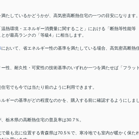
を満たしているかどうかが、高気密高断熱住宅の一つの目安になります
「温熱環境・エネルギー消費量に関すること」における「断熱等性能等
ことが最高ランクの「等級4」に相当します。
準
において、省エネルギー性の基準を満たしている場合、高気密高断熱
。
リー性、耐久性・可変性の技術基準のいずれか一つを満たせば「フラッ
売住宅でも今では当たり前のように利用できます。
ネルギーの基準がどの程度なのかを、購入する前に確認するようにしま
、栃木県の高断熱住宅の普及率は30.7％。
北で最も北に位置する青森県は70.5％で、寒冷地でも室内が暖かく保た