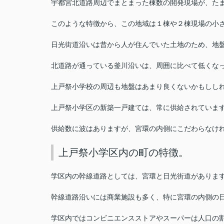
宇都宮北道路周辺でまとまった棟数の開発現場が、た
このような特徴から、この地域は１棟や２棟現場の小
日光街道沿いは昔から人が住んでいた土地のため、地
北道路が通っている釜川沿いは、周囲に比べて低くな
上戸祭小学校の周辺も地盤はあまり良くないかもしし
上戸祭小学区の新築一戸建ては、常に供給されていま
供給数に波はありますが、宮環の内側にこだわらなけ
上戸祭小学区内の町の特徴。
学区内の幹線道路としては、宮環と日光街道がありま
幹線道路沿いには商業施設も多く、特に宮環の内側の
学区内ではコンビニエンスストアやスーパーは人口の