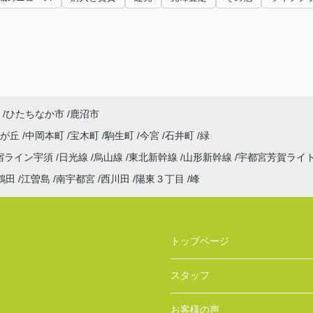
ひたちなか市
鹿沼市
見が丘
中岡本町
宝木町
駒生町
今宮
石井町
緑
宿ライン宇須
日光線
烏山線
東北新幹線
山形新幹線
宇都宮芳賀ライ
鶴田
江曽島
南宇都宮
西川田
陽東３丁目
峰
トップページ
スタッフ
お客様の声