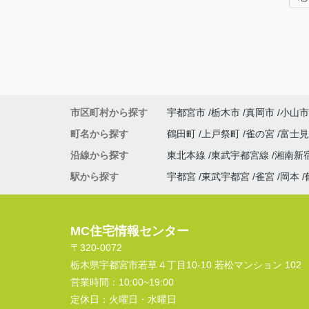
市区町村から探す
宇都宮市
栃木市
真岡市
小山市
町名から探す
鶴田町
上戸祭町
雀の宮
富士
沿線から探す
東北本線
東武宇都宮線
湘南新
駅から探す
宇都宮
東武宇都宮
雀宮
岡本
MC住宅情報センター
〒320-0072
栃木県宇都宮市若草４丁目10-10 若松マンション 102
営業時間：
10:00~19:00
定休日：
火曜日・水曜日