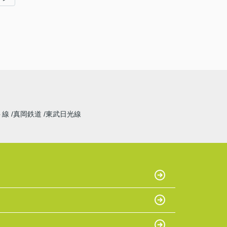
ト線
真岡鉄道
東武日光線