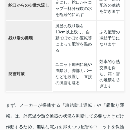
定にし、蛇口からコ
蛇口からの少量水流し
配管の凍結
ップ一杯分程度の水
を防ぎます
を断続的に流す
風呂の残り湯を
10cm以上残し、自
ふろ配管の
残り湯の循環
動でぽかぽか運転等
凍結予防に
によって配管を温め
なります
る
効率的な熱
ユニット周囲に庇や
交換を保
風除け、脚部カバー
防雪対策
ち、霜・雪
などを設置し、直接
の堆積を防
の風雪を遮る
ぎます
まず、メーカーが搭載する「凍結防止運転」や「霜取り運
転」は、外気温や熱交換器の状況を判断して必要なときだけ
作動するため、無駄な電力を抑えつつ配管やユニットを保護