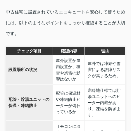
中古住宅に設置されているエコキュートを安心して使うため
には、以下のようなポイントをしっかり確認することが大切
です。
チェック項目
確認内容
理由
屋外設置か屋
屋外では凍結や雪
内設置か、積
設置場所の状況
害による故障リス
雪や風雪の影
クが高まるため。
響はないか
寒冷地仕様では貯
配管に保温材
湯ユニットへのヒ
配管・貯湯ユニットの
や凍結防止ヒ
ーター内蔵があ
保温・凍結防止
ーターが備わ
り、凍結を防ぎま
っているか
す。
リモコンに凍