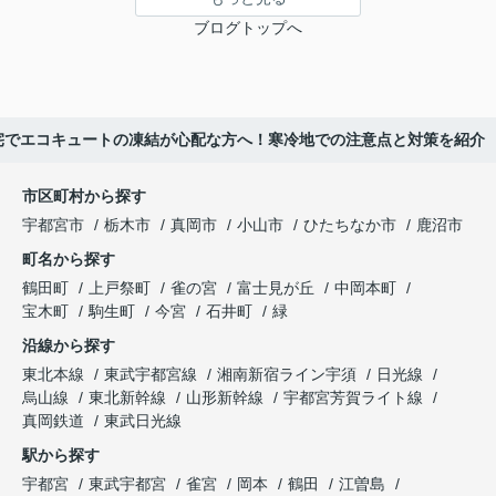
ブログトップへ
宅でエコキュートの凍結が心配な方へ！寒冷地での注意点と対策を紹介
市区町村から探す
宇都宮市
栃木市
真岡市
小山市
ひたちなか市
鹿沼市
町名から探す
鶴田町
上戸祭町
雀の宮
富士見が丘
中岡本町
宝木町
駒生町
今宮
石井町
緑
沿線から探す
東北本線
東武宇都宮線
湘南新宿ライン宇須
日光線
烏山線
東北新幹線
山形新幹線
宇都宮芳賀ライト線
真岡鉄道
東武日光線
駅から探す
宇都宮
東武宇都宮
雀宮
岡本
鶴田
江曽島