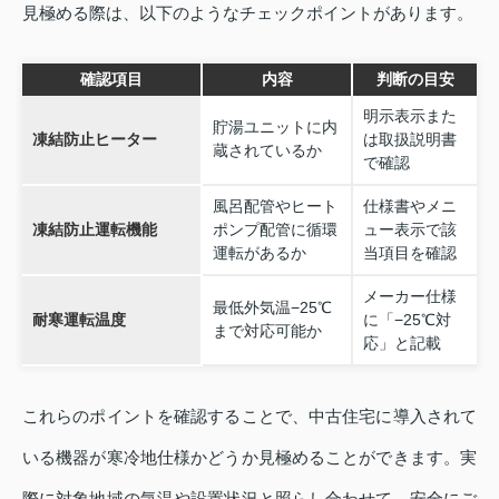
見極める際は、以下のようなチェックポイントがあります。
確認項目
内容
判断の目安
明示表示また
貯湯ユニットに内
凍結防止ヒーター
は取扱説明書
蔵されているか
で確認
風呂配管やヒート
仕様書やメニ
凍結防止運転機能
ポンプ配管に循環
ュー表示で該
運転があるか
当項目を確認
メーカー仕様
最低外気温−25℃
耐寒運転温度
に「−25℃対
まで対応可能か
応」と記載
これらのポイントを確認することで、中古住宅に導入されて
いる機器が寒冷地仕様かどうか見極めることができます。実
際に対象地域の気温や設置状況と照らし合わせて、安全にご