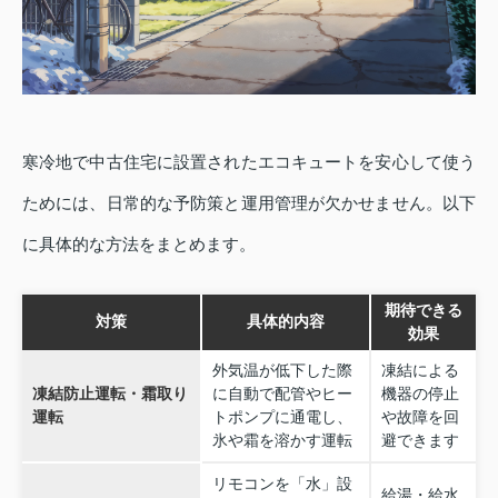
寒冷地で中古住宅に設置されたエコキュートを安心して使う
ためには、日常的な予防策と運用管理が欠かせません。以下
に具体的な方法をまとめます。
期待できる
対策
具体的内容
効果
外気温が低下した際
凍結による
凍結防止運転・霜取り
に自動で配管やヒー
機器の停止
運転
トポンプに通電し、
や故障を回
氷や霜を溶かす運転
避できます
リモコンを「水」設
給湯・給水