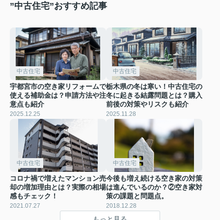
”中古住宅”おすすめ記事
中古住宅
中古住宅
宇都宮市の空き家リフォームで
栃木県の冬は寒い！中古住宅の
使える補助金は？申請方法や注
冬に起きる結露問題とは？購入
意点も紹介
前後の対策やリスクも紹介
2025.12.25
2025.11.28
中古住宅
中古住宅
コロナ禍で増えたマンション売
今後も増え続ける空き家の対策
却の増加理由とは？実際の相場
は進んでいるのか？②空き家対
感もチェック！
策の課題と問題点。
2021.07.27
2018.12.28
もっと見る