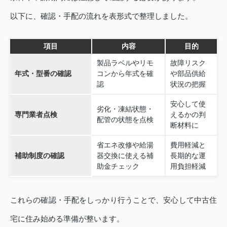
以下に、確認・手配の流れを表形式で整理しました。
項目
内容
目的
製品ラベルやリモ
故障リスク
年式・型番の確認
コンから年式を確
や部品供給
認
状況の把握
安心して使
劣化・凍結状態・
専門業者点検
えるかの判
配管の状態を点検
断材料に
省エネ改修や給湯
費用軽減と
補助制度の確認
器交換に使える補
長期的な運
助金チェック
用負担軽減
これらの確認・手配をしっかり行うことで、安心して中古住
宅に住み始める準備が整います。