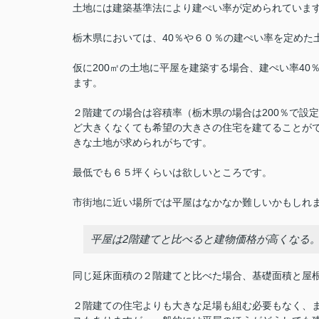
土地には建築基準法により建ぺい率が定められていま
栃木県においては、40％や６０％の建ぺい率を定めた
仮に200㎡の土地に平屋を建築する場合、建ぺい率40
ます。
２階建ての場合は容積率（栃木県の場合は200％で設
ど大きくなくても希望の大きさの住宅を建てることが
きな土地が求められがちです。
最低でも６５坪くらいは欲しいところです。
市街地に近い場所では平屋はなかなか難しいかもしれ
平屋は2階建てと比べると建物価格が高くなる
同じ延床面積の２階建てと比べた場合、基礎面積と屋
２階建ての住宅よりも大きな足場も組む必要もなく、