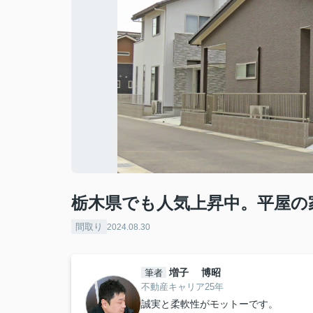
栃木県でも人気上昇中。平屋の
間取り
2024.08.30
増子 博昭
筆者
不動産キャリア25年
誠実と柔軟性がモットーです。