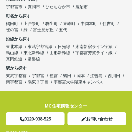
宇都宮市
真岡市
ひたちなか市
鹿沼市
町名から探す
鶴田町
上戸祭町
駒生町
東峰町
中岡本町
住吉町
雀の宮
緑
富士見が丘
五代
沿線から探す
東北本線
東武宇都宮線
日光線
湘南新宿ライン宇須
烏山線
東北新幹線
山形新幹線
宇都宮芳賀ライト線
真岡鉄道
常磐線
駅から探す
東武宇都宮
宇都宮
雀宮
鶴田
岡本
江曽島
西川田
南宇都宮
陽東３丁目
宇都宮大学陽東キャンパス
MC住宅情報センター
0120-938-525
お問い合わせ