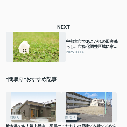
NEXT
宇都宮市であこがれの田舎暮
らし。市街化調整区域に家を
建てるために知っておきたい
2025.03.14
こと。
”間取り”おすすめ記事
間取り
間取り
栃木県でも人気上昇中。平屋の
こだわりの戸建てを建てるなら