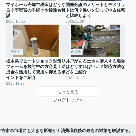
マイホーム売却で税金はどうな
開発分譲のメリットとデメリッ
る？宇都宮の手続きや控除も解
トは何？違いを知って中古住宅
説
と比較しよう
2025.12.05
2025.11.30
その他
その他
栃木県でヒートショック対策リ
井戸がある土地を購入する場合
フォームを検討中の方必見！助
はどうすればいい？対応方法な
成金を活用して費用を抑えるポ
どをご紹介！
イントをご紹介
2021.10.12
2025.11.28
もっと見る
ブログトップへ
都宮市の市場にも大きな影響が！消費増税後の政府の対策を解説する。