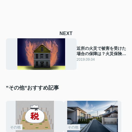
NEXT
近所の火災で被害を受けた
場合の保障は？火災保険の
必要性を考える。
2019.09.04
”その他”おすすめ記事
その他
その他