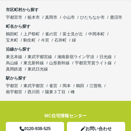
市区町村から探す
宇都宮市
栃木市
真岡市
小山市
ひたちなか市
鹿沼市
町名から探す
鶴田町
上戸祭町
雀の宮
富士見が丘
中岡本町
宝木町
駒生町
今宮
石井町
緑
沿線から探す
東北本線
東武宇都宮線
湘南新宿ライン宇須
日光線
烏山線
東北新幹線
山形新幹線
宇都宮芳賀ライト線
真岡鉄道
東武日光線
駅から探す
宇都宮
東武宇都宮
雀宮
岡本
鶴田
江曽島
南宇都宮
西川田
陽東３丁目
峰
MC住宅情報センター
0120-938-525
お問い合わせ