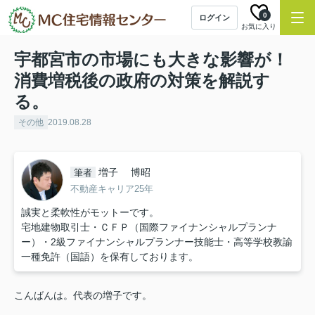
0
ログイン
お気に入り
宇都宮市の市場にも大きな影響が！
消費増税後の政府の対策を解説す
る。
その他
2019.08.28
増子 博昭
筆者
不動産キャリア25年
誠実と柔軟性がモットーです。
宅地建物取引士・ＣＦＰ（国際ファイナンシャルプランナ
ー）・2級ファイナンシャルプランナー技能士・高等学校教諭
一種免許（国語）を保有しております。
こんばんは。代表の増子です。