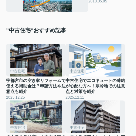
買い時は。
2018.05.05
”中古住宅”おすすめ記事
中古住宅
中古住宅
宇都宮市の空き家リフォームで
中古住宅でエコキュートの凍結
使える補助金は？申請方法や注
が心配な方へ！寒冷地での注意
意点も紹介
点と対策を紹介
2025.12.25
2025.12.11
中古住宅
中古住宅