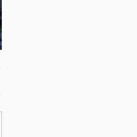
の
れ
す
で