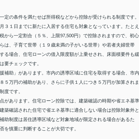
一定の条件を満たせば所得税などから控除が受けられる制度です
月３１日までに新たに入居する住宅も対象となっています。たと
から一定割合（５％、上限97,500円）で控除されますので、初心
らは、子育て世帯（１９歳未満の子がいる世帯）や若者夫婦世帯
する場合、住宅ローンの借入限度額が上乗せされ、床面積要件も
は要チェックです。
援補助」があります。市内の誘導区域に住宅を取得する場合、市
８５万円の補助があり、さらに子供１人につき５万円が加算され
制度です。
点があります。住宅ローン控除では、建築確認の時期や省エネ基
建築確認された住宅で省エネ基準に適合しない場合は控除対象外
補助制度は居住誘導区域など対象地域が限定される場合があるた
否を慎重に判断することが大切です。