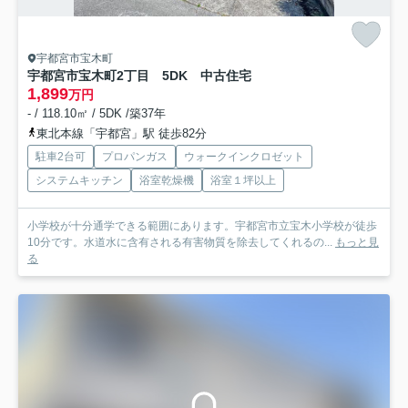
宇都宮市宝木町
宇都宮市宝木町2丁目 5DK 中古住宅
1,899
万円
- / 118.10㎡ / 5DK /築37年
東北本線「宇都宮」駅 徒歩82分
駐車2台可
プロパンガス
ウォークインクロゼット
システムキッチン
浴室乾燥機
浴室１坪以上
小学校が十分通学できる範囲にあります。宇都宮市立宝木小学校が徒歩
10分です。水道水に含有される有害物質を除去してくれるの...
もっと見
る