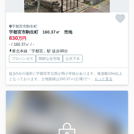
宇都宮市駒生町
宇都宮市駒生町 160.37㎡ 売地
830
万円
- / 160.37㎡ / -
東北本線「宇都宮」駅 徒歩98分
プロパンガス
閑静な住宅地
公共下水
徒歩5分の場所に宇都宮市立西が岡小学校があります。接道幅10m以上
となっております。土地面積は160.37㎡(公簿)で一...
もっと見る