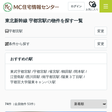
0
ログイン
お気に入り
東北新幹線 宇都宮駅の物件を探す一覧
宇都宮駅
変更
条件から探す
変更
おすすめの駅
東武宇都宮駅
/
宇都宮駅
/
雀宮駅
/
鶴田駅
/
岡本駅
/
江曽島駅
/
西川田駅
/
南宇都宮駅
/
陽東３丁目駅
/
宇都宮大学陽東キャンパス駅
74
件（会員物件 53件）