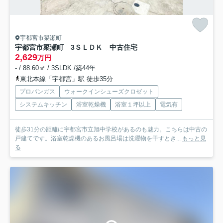
宇都宮市簗瀬町
宇都宮市簗瀬町 3ＳＬＤＫ 中古住宅
2,629
万円
- / 88.60㎡ / 3SLDK /築44年
東北本線「宇都宮」駅 徒歩35分
プロパンガス
ウォークインシューズクロゼット
システムキッチン
浴室乾燥機
浴室１坪以上
電気有
徒歩31分の距離に宇都宮市立旭中学校があるのも魅力。こちらは中古の
戸建てです。浴室乾燥機のあるお風呂場は洗濯物を干すとき...
もっと見
る