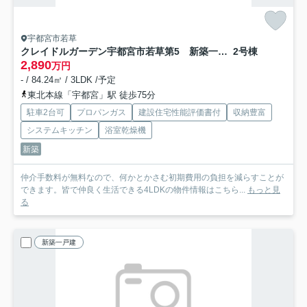
宇都宮市若草
クレイドルガーデン宇都宮市若草第5 新築一戸建て
2号棟
2,890
万円
- / 84.24㎡ / 3LDK /予定
東北本線「宇都宮」駅 徒歩75分
駐車2台可
プロパンガス
建設住宅性能評価書付
収納豊富
システムキッチン
浴室乾燥機
新築
仲介手数料が無料なので、何かとかさむ初期費用の負担を減らすことが
できます。皆で仲良く生活できる4LDKの物件情報はこちら...
もっと見
る
新築一戸建