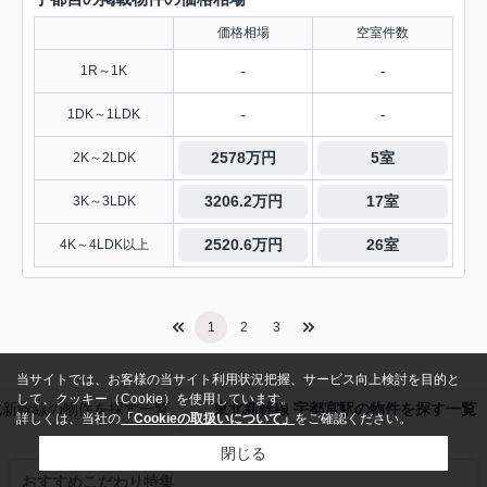
価格相場
空室件数
-
-
1R～1K
-
-
1DK～1LDK
2578万円
5室
2K～2LDK
3206.2万円
17室
3K～3LDK
2520.6万円
26室
4K～4LDK以上
1
2
3
当サイトでは、お客様の当サイト利用状況把握、サービス向上検討を目的と
して、クッキー（Cookie）を使用しています。
北新幹線の物件を探す一覧
東北新幹線 宇都宮駅の物件を探す一覧
詳しくは、当社の
「Cookieの取扱いについて」
をご確認ください。
閉じる
おすすめこだわり特集