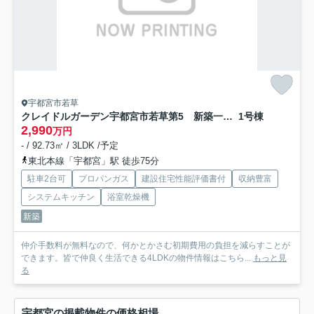
宇都宮市若草
クレイドルガーデン宇都宮市若草第5 新築一戸建て
1号棟
2,990
万円
- / 92.73㎡ / 3LDK /予定
東北本線「宇都宮」駅 徒歩75分
駐車2台可
プロパンガス
建設住宅性能評価書付
収納豊富
システムキッチン
浴室乾燥機
新築
仲介手数料が無料なので、何かとかさむ初期費用の負担を減らすことが
できます。皆で仲良く生活できる4LDKの物件情報はこちら...
もっと見
る
宇都宮の掲載物件の価格相場