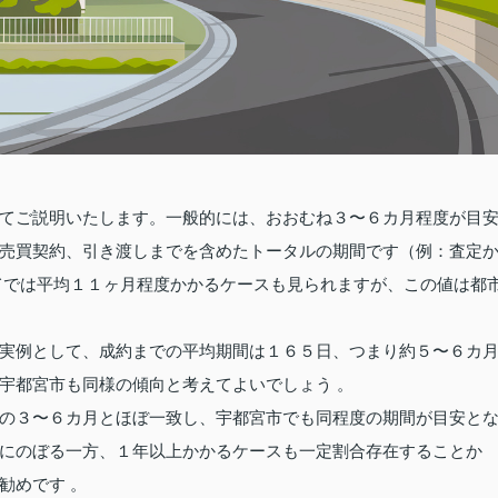
てご説明いたします。一般的には、おおむね３〜６カ月程度が目
売買契約、引き渡しまでを含めたトータルの期間です（例：査定
てでは平均１１ヶ月程度かかるケースも見られますが、この値は都
実例として、成約までの平均期間は１６５日、つまり約５〜６カ
宇都宮市も同様の傾向と考えてよいでしょう 。
の３〜６カ月とほぼ一致し、宇都宮市でも同程度の期間が目安と
にのぼる一方、１年以上かかるケースも一定割合存在することか
勧めです 。