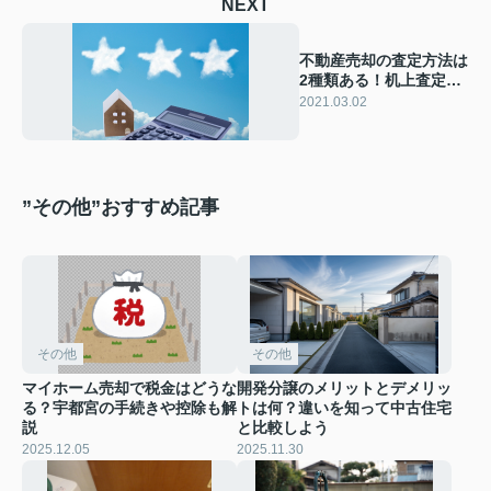
NEXT
不動産売却の査定方法は
2種類ある！机上査定と
訪問査定の2つ
2021.03.02
”その他”おすすめ記事
その他
その他
マイホーム売却で税金はどうな
開発分譲のメリットとデメリッ
る？宇都宮の手続きや控除も解
トは何？違いを知って中古住宅
説
と比較しよう
2025.12.05
2025.11.30