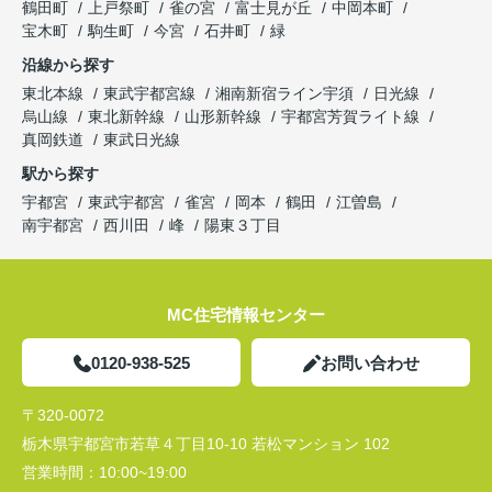
鶴田町
上戸祭町
雀の宮
富士見が丘
中岡本町
宝木町
駒生町
今宮
石井町
緑
沿線から探す
東北本線
東武宇都宮線
湘南新宿ライン宇須
日光線
烏山線
東北新幹線
山形新幹線
宇都宮芳賀ライト線
真岡鉄道
東武日光線
駅から探す
宇都宮
東武宇都宮
雀宮
岡本
鶴田
江曽島
南宇都宮
西川田
峰
陽東３丁目
MC住宅情報センター
0120-938-525
お問い合わせ
〒320-0072
栃木県宇都宮市若草４丁目10-10 若松マンション 102
営業時間：
10:00~19:00