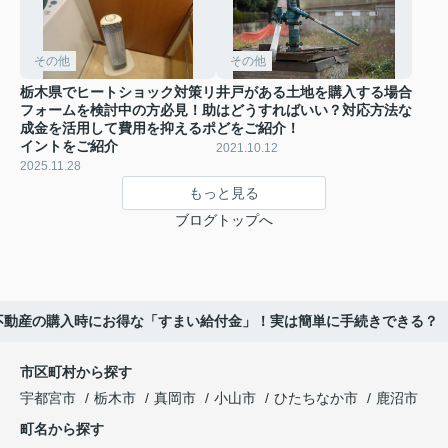
その他
その他
栃木県でヒートショック対策リ
井戸がある土地を購入する場合
フォームを検討中の方必見！助
はどうすればいい？対応方法な
成金を活用して費用を抑えるポ
どをご紹介！
イントをご紹介
2021.10.12
2025.11.28
もっと見る
ブログトップへ
不動産の購入時にお得な「すまい給付金」！実は簡単に手続きできる？
市区町村から探す
宇都宮市
栃木市
真岡市
小山市
ひたちなか市
鹿沼市
町名から探す