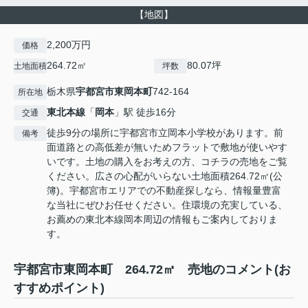
【地図】
2,200万円
価格
264.72㎡
80.07坪
土地面積
坪数
栃木県
宇都宮市
東岡本町
742-164
所在地
東北本線
「
岡本
」駅 徒歩16分
交通
徒歩9分の場所に宇都宮市立岡本小学校があります。前
備考
面道路との高低差が無いためフラットで敷地が使いやす
いです。土地の購入をお考えの方、コチラの売地をご覧
ください。広さの心配がいらない土地面積264.72㎡(公
簿)。宇都宮市エリアでの不動産探しなら、情報量豊富
な当社にぜひお任せください。住環境の充実している、
お薦めの東北本線岡本周辺の情報もご案内しておりま
す。
宇都宮市東岡本町 264.72㎡ 売地のコメント(お
すすめポイント)