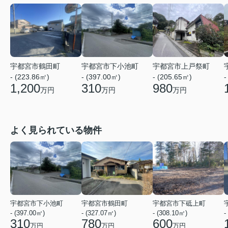
宇都宮市鶴田町
宇都宮市下小池町
宇都宮市上戸祭町
- (223.86㎡)
- (397.00㎡)
- (205.65㎡)
-
1,200
310
980
万円
万円
万円
よく見られている物件
宇都宮市下小池町
宇都宮市鶴田町
宇都宮市下砥上町
- (397.00㎡)
- (327.07㎡)
- (308.10㎡)
-
310
780
600
万円
万円
万円