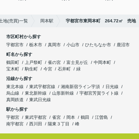
土地(売買)一覧
岡本駅
宇都宮市東岡本町 264.72㎡ 売地
市区町村から探す
宇都宮市
栃木市
真岡市
小山市
ひたちなか市
鹿沼市
町名から探す
鶴田町
上戸祭町
雀の宮
富士見が丘
中岡本町
宝木町
駒生町
今宮
石井町
緑
沿線から探す
東北本線
東武宇都宮線
湘南新宿ライン宇須
日光線
烏山線
東北新幹線
山形新幹線
宇都宮芳賀ライト線
真岡鉄道
東武日光線
駅から探す
宇都宮
東武宇都宮
雀宮
岡本
鶴田
江曽島
南宇都宮
西川田
陽東３丁目
峰