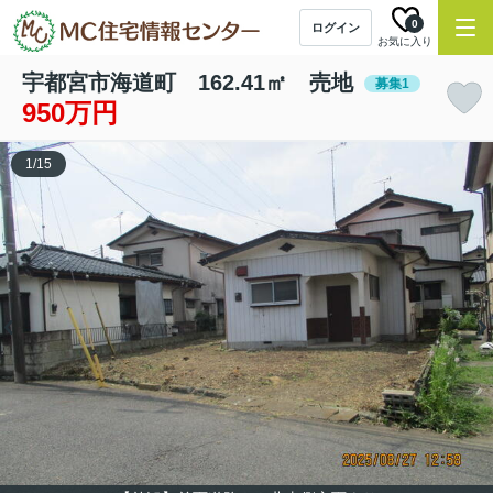
0
ログイン
お気に入り
宇都宮市海道町 162.41㎡ 売地
募集1
950万円
1
/
15