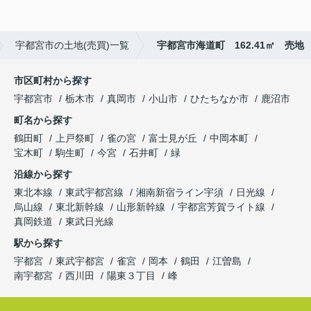
宇都宮市の土地(売買)一覧
宇都宮市海道町 162.41㎡ 売地
市区町村から探す
宇都宮市
栃木市
真岡市
小山市
ひたちなか市
鹿沼市
町名から探す
鶴田町
上戸祭町
雀の宮
富士見が丘
中岡本町
宝木町
駒生町
今宮
石井町
緑
沿線から探す
東北本線
東武宇都宮線
湘南新宿ライン宇須
日光線
烏山線
東北新幹線
山形新幹線
宇都宮芳賀ライト線
真岡鉄道
東武日光線
駅から探す
宇都宮
東武宇都宮
雀宮
岡本
鶴田
江曽島
南宇都宮
西川田
陽東３丁目
峰