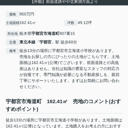
【外観】前面道路やや北東側方面より
950万円
価格
162.41㎡
49.12坪
土地面積
坪数
栃木県
宇都宮市
海道町
807番15
所在地
東北本線
「
宇都宮
」駅 徒歩60分
交通
徒歩13分の場所に宇都宮市立海道小学校があります。
備考
売地をお探しの方にぴったりの土地がこちらです。土地
面積は162.41㎡(公簿)でございます。前面道路との高低
差はありません。当社は知識の豊富なスタッフの対応力
が自慢です。専門知識が必要になる不動産探しを、親切
丁寧にサポートいたします。まずはお気軽にお問い合わ
せください。
宇都宮市海道町 162.41㎡ 売地のコメント(おす
すめポイント)
徒歩13分の場所に宇都宮市立海道小学校があります。土地面積は
162.41㎡(公簿)となっています。土地購入をお考えの方におすす