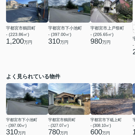
宇都宮市鶴田町
宇都宮市下小池町
宇都宮市上戸祭町
- (223.86㎡)
- (397.00㎡)
- (205.65㎡)
1,200
310
980
万円
万円
万円
-
よく見られている物件
宇都宮市下小池町
宇都宮市鶴田町
宇都宮市下砥上町
- (397.00㎡)
- (327.07㎡)
- (308.10㎡)
-
310
780
600
万円
万円
万円