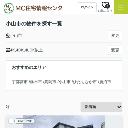
0
ログイン
お気に入り
小山市の物件を探す一覧
小山市
変更
4K,4DK,4LDK以上
変更
おすすめのエリア
宇都宮市
/
栃木市
/
真岡市
/
小山市
/
ひたちなか市
/
鹿沼市
2
件
新築一戸建