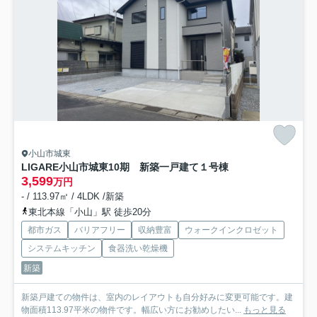
小山市城東
LIGARE小山市城東10期 新築一戸建て
１号棟
3,599
万円
- / 113.97㎡ / 4LDK /新築
東北本線「小山」駅 徒歩20分
都市ガス
バリアフリー
収納豊富
ウォークインクロゼット
システムキッチン
食器洗い乾燥機
新築
新築戸建ての物件は、室内のレイアウトも自分好みに変更可能です。建
物面積113.97平米の物件です。幅広い方にお勧めしたい...
もっと見る