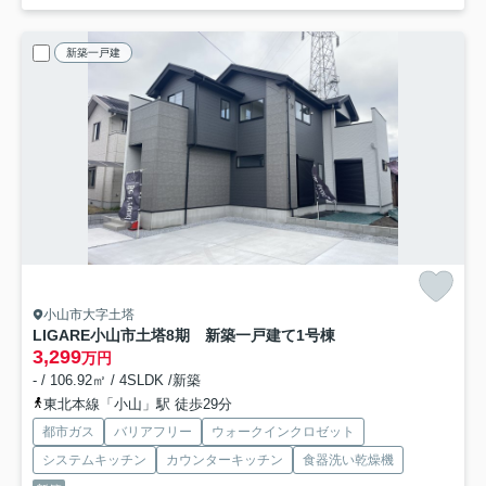
新築一戸建
小山市大字土塔
LIGARE小山市土塔8期 新築一戸建て
1号棟
3,299
万円
- / 106.92㎡ / 4SLDK /新築
東北本線「小山」駅 徒歩29分
都市ガス
バリアフリー
ウォークインクロゼット
システムキッチン
カウンターキッチン
食器洗い乾燥機