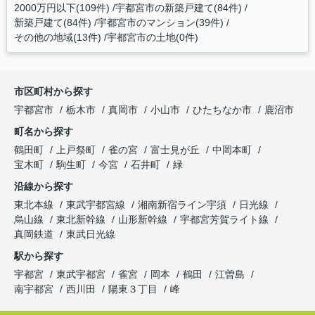
2000万円以下(109件)
宇都宮市の新築戸建て(84件)
新築戸建て(84件)
宇都宮市のマンション(39件)
その他の地域(13件)
宇都宮市の土地(0件)
市区町村から探す
宇都宮市
栃木市
真岡市
小山市
ひたちなか市
鹿沼市
町名から探す
鶴田町
上戸祭町
雀の宮
富士見が丘
中岡本町
宝木町
駒生町
今宮
石井町
緑
沿線から探す
東北本線
東武宇都宮線
湘南新宿ライン宇須
日光線
烏山線
東北新幹線
山形新幹線
宇都宮芳賀ライト線
真岡鉄道
東武日光線
駅から探す
宇都宮
東武宇都宮
雀宮
岡本
鶴田
江曽島
南宇都宮
西川田
陽東３丁目
峰