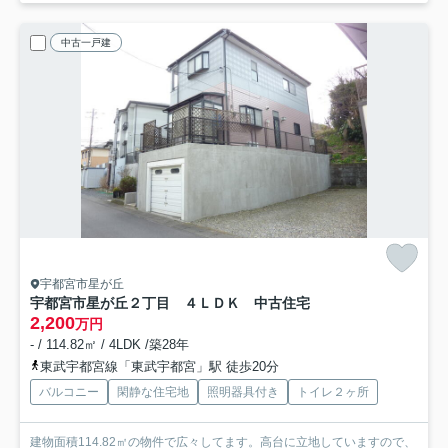
中古一戸建
宇都宮市星が丘
宇都宮市星が丘２丁目 ４ＬＤＫ 中古住宅
2,200
万円
- / 114.82㎡ / 4LDK /築28年
東武宇都宮線「東武宇都宮」駅 徒歩20分
バルコニー
閑静な住宅地
照明器具付き
トイレ２ヶ所
建物面積114.82㎡の物件で広々してます。高台に立地していますので、