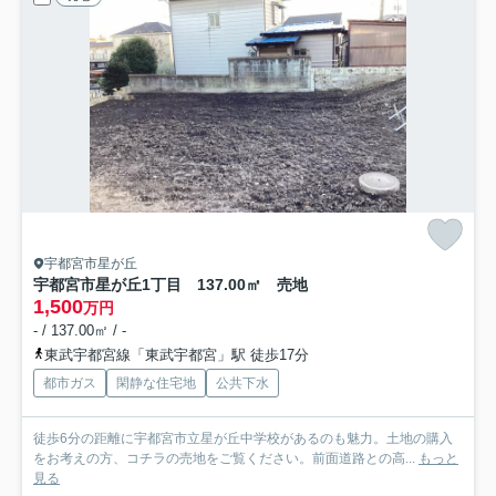
宇都宮市星が丘
宇都宮市星が丘1丁目 137.00㎡ 売地
1,500
万円
- / 137.00㎡ / -
東武宇都宮線「東武宇都宮」駅 徒歩17分
都市ガス
閑静な住宅地
公共下水
徒歩6分の距離に宇都宮市立星が丘中学校があるのも魅力。土地の購入
をお考えの方、コチラの売地をご覧ください。前面道路との高...
もっと
見る