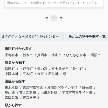
湿気が無くいつでも清潔です。スーパーが近くにある物...
もっと見る
1
・建売のことならＭＣ住宅情報センター
星が丘の物件を探す一覧
市区町村から探す
宇都宮市
栃木市
真岡市
小山市
ひたちなか市
鹿沼市
町名から探す
鶴田町
上戸祭町
雀の宮
富士見が丘
駒生町
中岡本町
宝木町
今宮
石井町
緑
沿線から探す
東北本線
東武宇都宮線
湘南新宿ライン宇須
日光線
烏山線
東北新幹線
山形新幹線
宇都宮芳賀ライト線
真岡鉄道
東武日光線
駅から探す