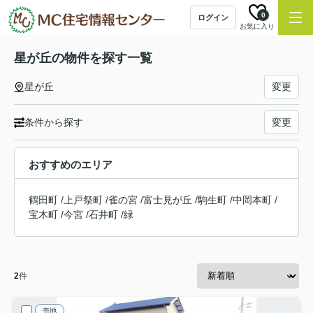
0
ログイン
お気に入り
星が丘の物件を探す一覧
星が丘
変更
条件から探す
変更
おすすめのエリア
鶴田町
/
上戸祭町
/
雀の宮
/
富士見が丘
/
駒生町
/
中岡本町
/
宝木町
/
今宮
/
石井町
/
緑
2
件
売地