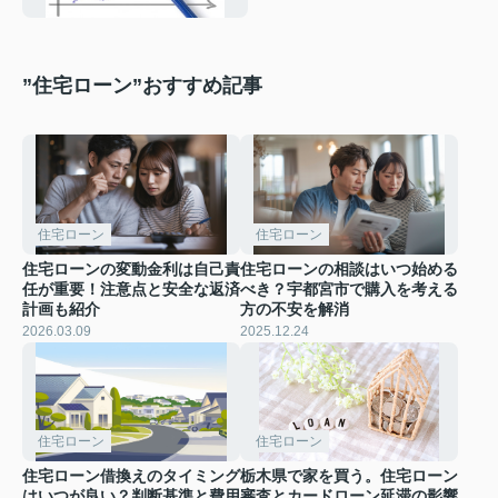
”住宅ローン”おすすめ記事
住宅ローン
住宅ローン
住宅ローンの変動金利は自己責
住宅ローンの相談はいつ始める
任が重要！注意点と安全な返済
べき？宇都宮市で購入を考える
計画も紹介
方の不安を解消
2026.03.09
2025.12.24
住宅ローン
住宅ローン
住宅ローン借換えのタイミング
栃木県で家を買う。住宅ローン
はいつが良い？判断基準と費用
審査とカードローン延滞の影響