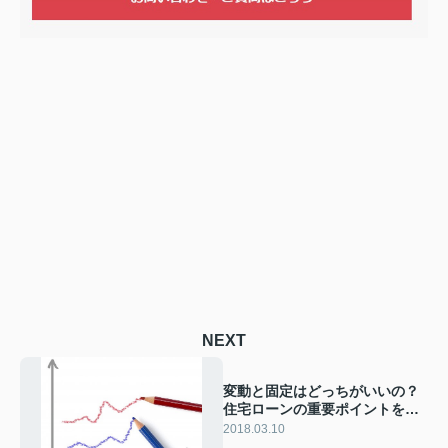
NEXT
変動と固定はどっちがいいの？
住宅ローンの重要ポイントを統
計から検証する。
2018.03.10