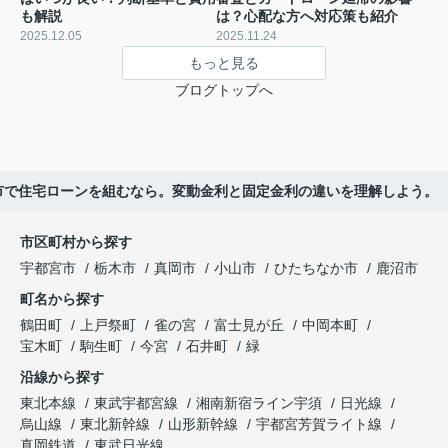
も解説
は？心配な方へ対応策も紹介
2025.12.05
2025.11.24
もっと見る
ブログトップへ
市で住宅ローンを組むなら。変動金利と固定金利の違いを理解しよう。
市区町村から探す
宇都宮市
栃木市
真岡市
小山市
ひたちなか市
鹿沼市
町名から探す
鶴田町
上戸祭町
雀の宮
富士見が丘
中岡本町
宝木町
駒生町
今宮
石井町
緑
沿線から探す
東北本線
東武宇都宮線
湘南新宿ライン宇須
日光線
烏山線
東北新幹線
山形新幹線
宇都宮芳賀ライト線
真岡鉄道
東武日光線