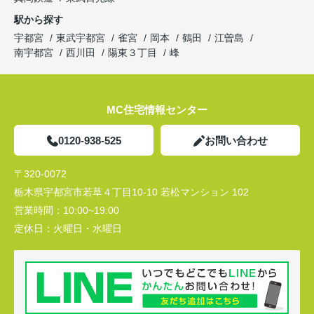
駅から探す
宇都宮
東武宇都宮
雀宮
岡本
鶴田
江曽島
南宇都宮
西川田
陽東３丁目
峰
MC住宅情報センター
0120-938-525
お問い合わせ
〒320-0072
栃木県宇都宮市若草４丁目10-10 若松マンション 102
営業時間：
10:00~19:00
定休日：
火曜日・水曜日