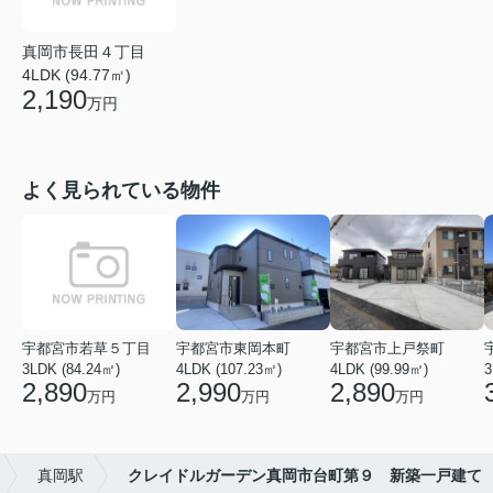
真岡市長田４丁目
4LDK (94.77㎡)
2,190
万円
よく見られている物件
宇都宮市若草５丁目
宇都宮市東岡本町
宇都宮市上戸祭町
3LDK (84.24㎡)
4LDK (107.23㎡)
4LDK (99.99㎡)
3
2,890
2,990
2,890
万円
万円
万円
真岡駅
クレイドルガーデン真岡市台町第９ 新築一戸建て