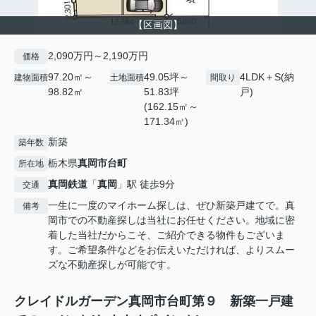
【区画図】
2,090万円～2,190万円
価格
97.20㎡～
49.05坪～
4LDK＋S(納
建物面積
土地面積
間取り
98.82㎡
51.83坪
戸)
(162.15㎡～
171.34㎡)
新築
築年数
栃木県
真岡市
台町
所在地
真岡鉄道
「
真岡
」駅 徒歩9分
交通
一生に一度のマイホーム探しは、ぜひ新築戸建てで。真
備考
岡市での不動産探しは当社にお任せください。地域に密
着した当社だからこそ、ご紹介できる物件もございま
す。ご希望条件などをお伝えいただければ、よりスムー
ズな不動産探しが可能です。
クレイドルガーデン真岡市台町第９ 新築一戸建