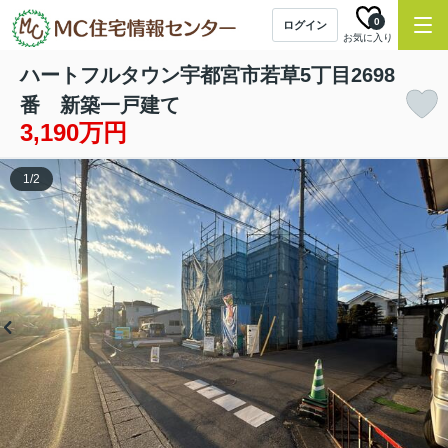
0
ログイン
お気に入り
ハートフルタウン宇都宮市若草5丁目2698
番 新築一戸建て
3,190万円
1
/
2