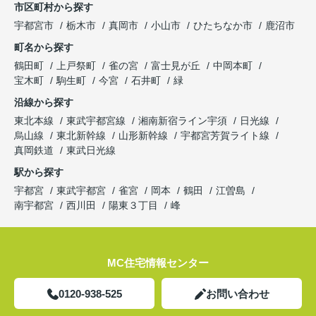
市区町村から探す
宇都宮市
栃木市
真岡市
小山市
ひたちなか市
鹿沼市
町名から探す
鶴田町
上戸祭町
雀の宮
富士見が丘
中岡本町
宝木町
駒生町
今宮
石井町
緑
沿線から探す
東北本線
東武宇都宮線
湘南新宿ライン宇須
日光線
烏山線
東北新幹線
山形新幹線
宇都宮芳賀ライト線
真岡鉄道
東武日光線
駅から探す
宇都宮
東武宇都宮
雀宮
岡本
鶴田
江曽島
南宇都宮
西川田
陽東３丁目
峰
MC住宅情報センター
0120-938-525
お問い合わせ