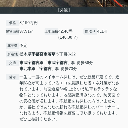
【外観】
3,190万円
価格
97.91㎡
42.46坪
4LDK
建物面積
土地面積
間取り
(140.38㎡)
予定
築年数
栃木県
宇都宮市
若草
５丁目8-22
所在地
東武宇都宮線
「
東武宇都宮
」駅 徒歩56分
交通
東北本線
「
宇都宮
」駅 徒歩73分
一生に一度のマイホーム探しは、ぜひ新築戸建てで。近
備考
年関心が高まっているエコを意識した省エネ対策がなさ
れています。前面道路6m以上という駐車もラクラクな
物件となっております。地盤調査済みなので、防災面で
の安心感が増します。不動産をお探しの方はいません
か。当社ではあなたの頼れる不動産探しのパートナーに
なれるよう、不動産情報を豊富に取り扱っております。
ぜひご検討ください。