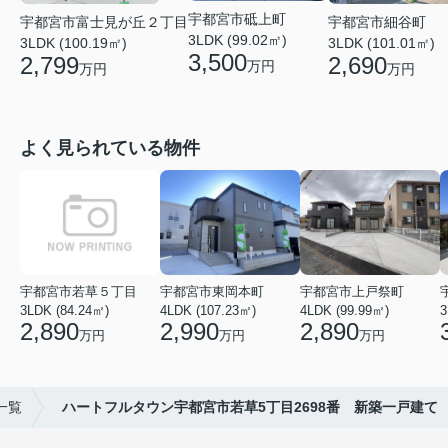
宇都宮市砥上町
宇都宮市細谷町
宇都宮市富士見が丘２丁目
3LDK (99.02㎡)
3LDK (101.01㎡)
3LDK (100.19㎡)
3,500
2,690
2,799
万円
万円
万円
よく見られている物件
宇都宮市若草５丁目
宇都宮市東岡本町
宇都宮市上戸祭町
3LDK (84.24㎡)
4LDK (107.23㎡)
4LDK (99.99㎡)
3
2,890
2,990
2,890
万円
万円
万円
一覧
ハートフルタウン宇都宮市若草5丁目2698番 新築一戸建て