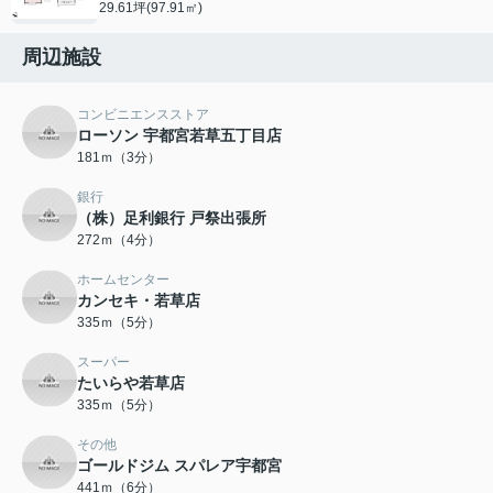
29.61坪(97.91㎡)
周辺施設
コンビニエンスストア
ローソン 宇都宮若草五丁目店
181ｍ（3分）
銀行
（株）足利銀行 戸祭出張所
272ｍ（4分）
ホームセンター
カンセキ・若草店
335ｍ（5分）
スーパー
たいらや若草店
335ｍ（5分）
その他
ゴールドジム スパレア宇都宮
441ｍ（6分）