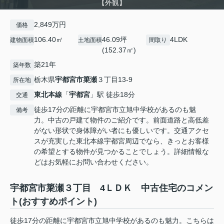
【外観】
2,849万円
価格
106.40㎡
46.09坪
4LDK
建物面積
土地面積
間取り
(152.37㎡)
築21年
築年数
栃木県
宇都宮市
簗瀬
３丁目13-9
所在地
東北本線
「
宇都宮
」駅 徒歩18分
交通
徒歩17分の距離に宇都宮市立旭中学校があるのも魅
備考
力。中古の戸建て物件のご紹介です。前面道路と高低差
がない形状で身体障がい者にも優しいです。交通アクセ
スが充実した東北本線宇都宮周辺でなら、きっとお客様
の希望とする物件が見つかることでしょう。詳細情報な
どはお気軽にお問い合わせください。
宇都宮市簗瀬３丁目 4ＬＤＫ 中古住宅のコメン
ト(おすすめポイント)
徒歩17分の距離に宇都宮市立旭中学校があるのも魅力。こちらは