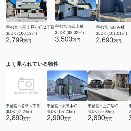
宇都宮市砥上町
宇都宮市細谷町
宇都宮市富士見が丘２丁目
3LDK (99.02㎡)
3LDK (101.01㎡)
3LDK (100.19㎡)
3,500
2,690
2,799
万円
万円
万円
よく見られている物件
宇都宮市若草５丁目
宇都宮市東岡本町
宇都宮市上戸祭町
3LDK (84.24㎡)
4LDK (107.23㎡)
4LDK (99.99㎡)
3
2,890
2,990
2,890
万円
万円
万円