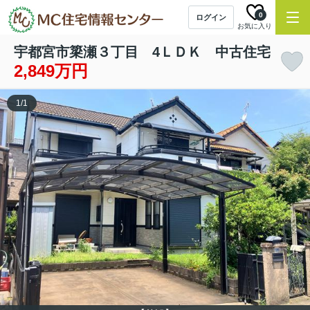
0
ログイン
お気に入り
宇都宮市簗瀬３丁目 4ＬＤＫ 中古住宅
2,849万円
1
/
1