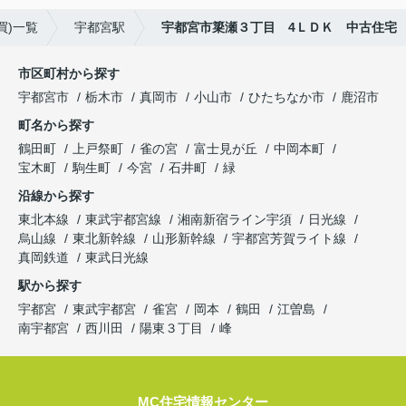
買)一覧
宇都宮駅
宇都宮市簗瀬３丁目 4ＬＤＫ 中古住宅
市区町村から探す
宇都宮市
栃木市
真岡市
小山市
ひたちなか市
鹿沼市
町名から探す
鶴田町
上戸祭町
雀の宮
富士見が丘
中岡本町
宝木町
駒生町
今宮
石井町
緑
沿線から探す
東北本線
東武宇都宮線
湘南新宿ライン宇須
日光線
烏山線
東北新幹線
山形新幹線
宇都宮芳賀ライト線
真岡鉄道
東武日光線
駅から探す
宇都宮
東武宇都宮
雀宮
岡本
鶴田
江曽島
南宇都宮
西川田
陽東３丁目
峰
MC住宅情報センター