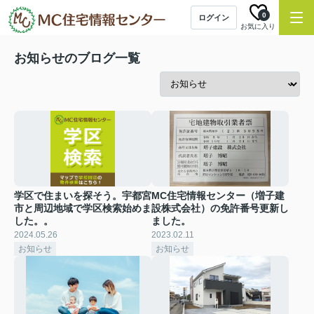
0
ログイン
お気に入り
お知らせのブログ一覧
学区で住まいを探そう。宇都宮
MC住宅情報センター（増子建
市と周辺地域で学区検索始めま
設株式会社）の免許番号更新し
した。。
ました。
2024.05.26
2023.02.11
お知らせ
お知らせ