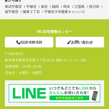
駅から探す
東武宇都宮
宇都宮
雀宮
鶴田
岡本
江曽島
西川田
南宇都宮
陽東３丁目
宇都宮大学陽東キャンパス
MC住宅情報センター
0120-938-525
お問い合わせ
〒320-0072
栃木県宇都宮市若草４丁目10-10 若松マンション 102
営業時間：
10:00~19:00
定休日：
火曜日・水曜日