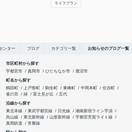
ライフプラン
センター
ブログ
カテゴリ一覧
お知らせのブログ一覧
市区町村から探す
宇都宮市
真岡市
ひたちなか市
鹿沼市
町名から探す
鶴田町
上戸祭町
駒生町
東峰町
中岡本町
住吉町
雀の宮
緑
富士見が丘
五代
沿線から探す
東北本線
東武宇都宮線
日光線
湘南新宿ライン宇須
烏山線
東北新幹線
山形新幹線
宇都宮芳賀ライト線
真岡鉄道
常磐線