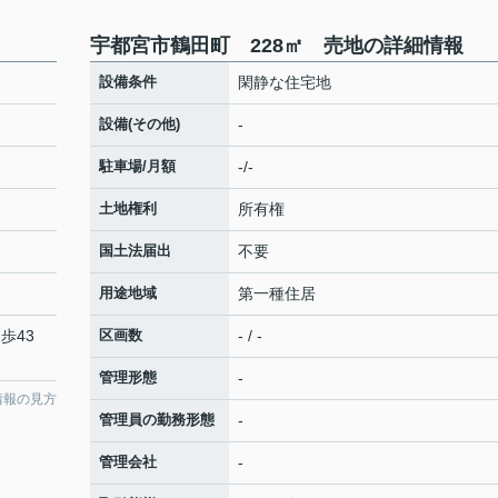
宇都宮市鶴田町 228㎡ 売地の詳細情報
設備条件
閑静な住宅地
設備(その他)
-
駐車場/月額
-/-
土地権利
所有権
国土法届出
不要
用途地域
第一種住居
歩43
区画数
- / -
管理形態
-
情報の見方
管理員の勤務形態
-
管理会社
-