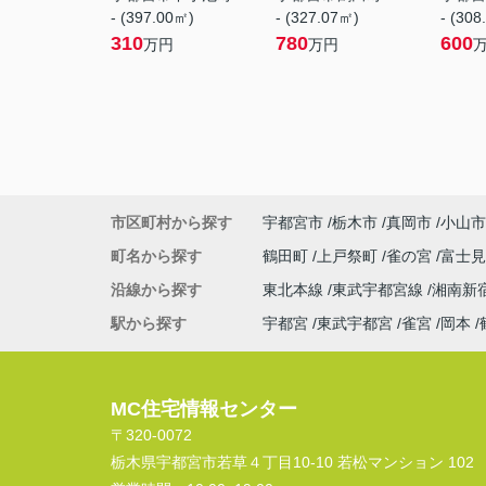
- (397.00㎡)
- (327.07㎡)
- (308
310
780
600
万円
万円
市区町村から探す
宇都宮市
栃木市
真岡市
小山市
町名から探す
鶴田町
上戸祭町
雀の宮
富士
沿線から探す
東北本線
東武宇都宮線
湘南新
駅から探す
宇都宮
東武宇都宮
雀宮
岡本
MC住宅情報センター
〒320-0072
栃木県宇都宮市若草４丁目10-10 若松マンション 102