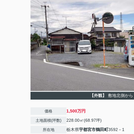
【外観】
敷地北側から
1,500万円
価格
228.00㎡(68.97坪)
土地面積(坪数)
栃木県
宇都宮市
鶴田町
3592－1
所在地