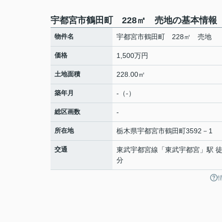
宇都宮市鶴田町 228㎡ 売地の基本情報
物件名
宇都宮市鶴田町 228㎡ 売地
価格
1,500万円
土地面積
228.00㎡
築年月
-（-）
総区画数
-
所在地
栃木県
宇都宮市
鶴田町
3592－1
交通
東武宇都宮線
「
東武宇都宮
」駅 徒
分