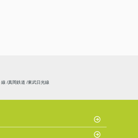
ト線
真岡鉄道
東武日光線