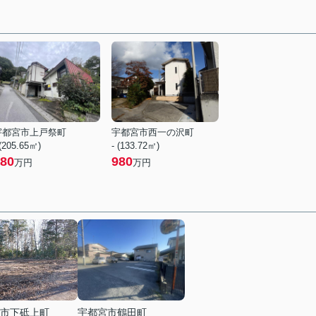
宇都宮市上戸祭町
宇都宮市西一の沢町
 (205.65㎡)
- (133.72㎡)
80
980
万円
万円
市下砥上町
宇都宮市鶴田町