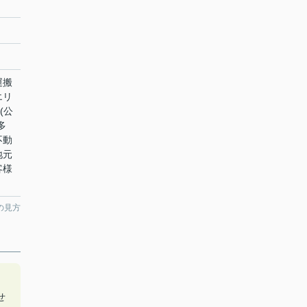
運搬
エリ
(公
多
不動
地元
客様
の見方
せ