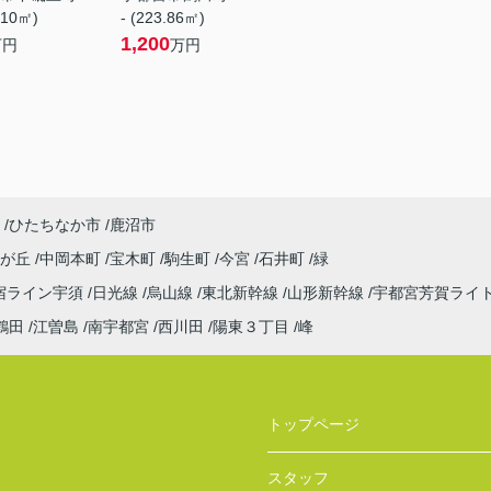
.10㎡)
- (223.86㎡)
1,200
万円
万円
ひたちなか市
鹿沼市
見が丘
中岡本町
宝木町
駒生町
今宮
石井町
緑
宿ライン宇須
日光線
烏山線
東北新幹線
山形新幹線
宇都宮芳賀ライ
鶴田
江曽島
南宇都宮
西川田
陽東３丁目
峰
トップページ
スタッフ