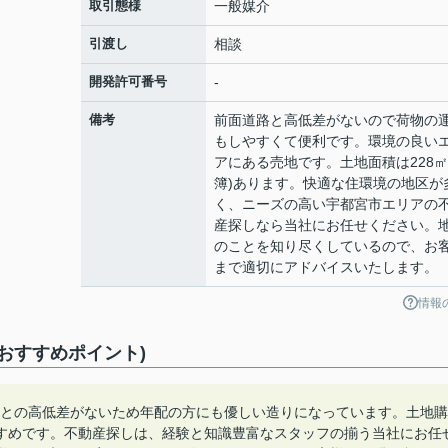
取引態様
一般媒介
引渡し
相談
開発許可番号
-
備考
前面道路と高低差がないので荷物の
もしやすくて便利です。環境の良い
アにある売地です。土地面積は228㎡
簿)あります。快適な住環境の地区が
く、ニーズの高い宇都宮市エリアの
産探しなら当社にお任せください。
のことを知り尽くしているので、お
まで適切にアドバイスいたします。
情報
おすすめポイント)
道路との高低差がないため年配の方にも優しい造りになっています。土地購
すめです。不動産探しは、経験と知識豊富なスタッフの揃う当社にお任