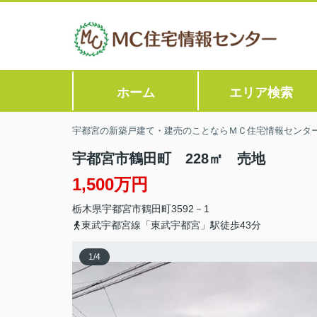
ホーム
エリア検索
宇都宮の新築戸建て・建売のことならＭＣ住宅情報センタ
宇都宮市鶴田町 228㎡ 売地
1,500万円
栃木県
宇都宮市
鶴田町
3592－1
東武宇都宮線「東武宇都宮」駅徒歩43分
1
/
4