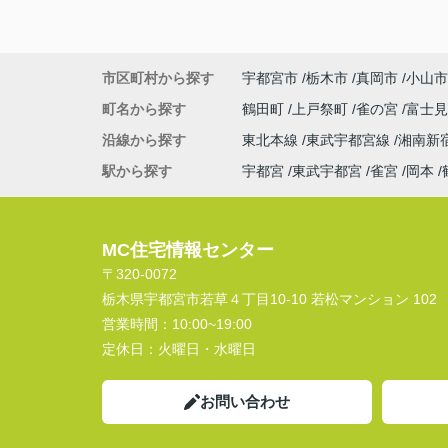
市区町村から探す
宇都宮市
栃木市
真岡市
小山市
町名から探す
鶴田町
上戸祭町
雀の宮
富士
沿線から探す
東北本線
東武宇都宮線
湘南新
駅から探す
宇都宮
東武宇都宮
雀宮
岡本
MC住宅情報センター
〒320-0072
栃木県宇都宮市若草４丁目10-10 若松マンション 102
営業時間：
10:00~19:00
定休日：
火曜日・水曜日
お問い合わせ