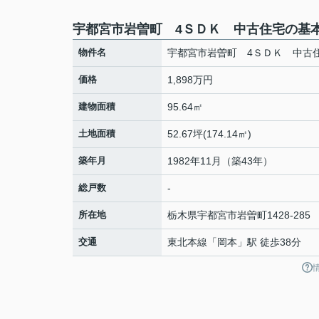
宇都宮市岩曽町 4ＳＤＫ 中古住宅の基
物件名
宇都宮市岩曽町 4ＳＤＫ 中古
価格
1,898万円
建物面積
95.64㎡
土地面積
52.67坪(174.14㎡)
築年月
1982年11月（築43年）
総戸数
-
所在地
栃木県
宇都宮市
岩曽町
1428-285
交通
東北本線
「
岡本
」駅 徒歩38分