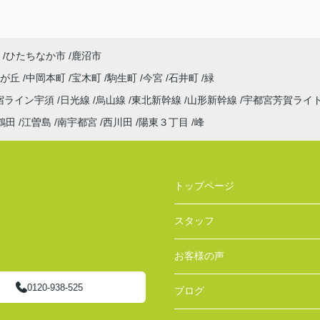
ひたちなか市
鹿沼市
見が丘
中岡本町
宝木町
駒生町
今宮
石井町
緑
宿ライン宇須
日光線
烏山線
東北新幹線
山形新幹線
宇都宮芳賀ライ
鶴田
江曽島
南宇都宮
西川田
陽東３丁目
峰
トップページ
スタッフ
お客様の声
0120-938-525
ブログ