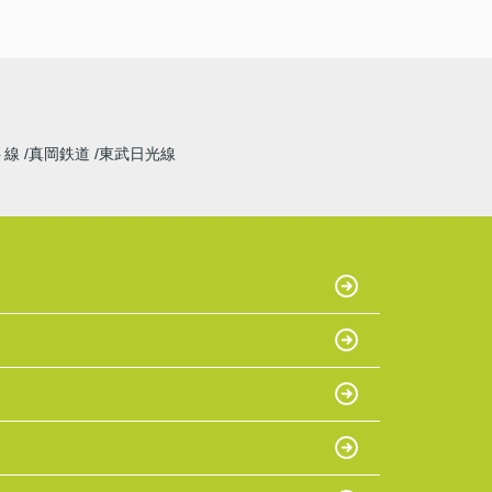
ト線
真岡鉄道
東武日光線