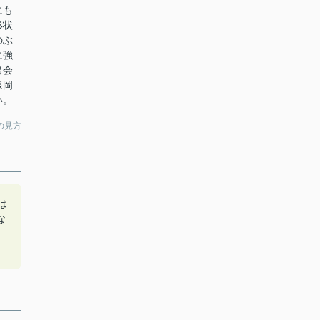
にも
形状
のぶ
に強
出会
線岡
い。
の見方
は
な