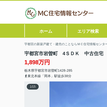
ホーム
エリア検索
宇都宮の新築戸建て・建売のことならＭＣ住宅情報センタ
宇都宮市岩曽町 4ＳＤＫ 中古住宅
1,898万円
栃木県
宇都宮市
岩曽町
1428-285
東北本線「岡本」駅徒歩38分
1
/
15