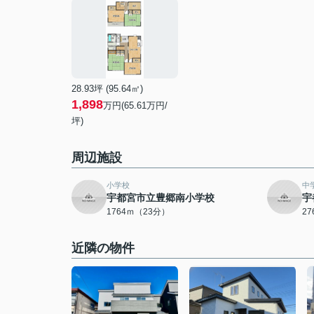
28.93坪 (95.64㎡)
1,898
万円(65.61万円/
坪)
周辺施設
小学校
中
宇都宮市立豊郷南小学校
宇
1764ｍ（23分）
2
近隣の物件