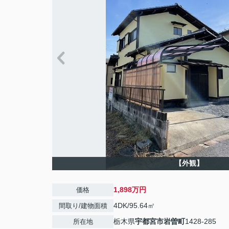
【外観】
1,898万円
価格
4DK/95.64㎡
間取り/建物面積
栃木県
宇都宮市
岩曽町
1428-285
所在地