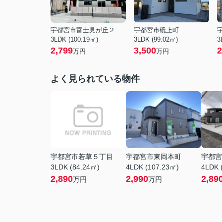
宇都宮市富士見が丘２丁目
宇都宮市砥上町
3LDK (100.19㎡)
3LDK (99.02㎡)
3
2,799
3,500
2
万円
万円
よく見られている物件
宇都宮市若草５丁目
宇都宮市東岡本町
宇都宮
3LDK (84.24㎡)
4LDK (107.23㎡)
4LDK 
2,890
2,990
2,89
万円
万円