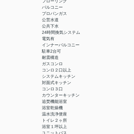
フローリング
バルコニー
プロパンガス
公営水道
公共下水
24時間換気システム
電気有
インナーバルコニー
駐車2台可
耐震構造
ガスコンロ
コンロ２口以上
システムキッチン
対面式キッチン
コンロ３口
カウンターキッチン
追焚機能浴室
浴室乾燥機
温水洗浄便座
トイレ２ヶ所
浴室１坪以上
ユニットバス