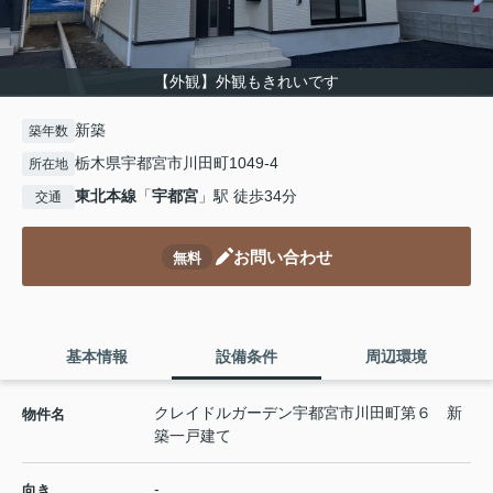
【外観】外観もきれいです
新築
築年数
栃木県宇都宮市川田町1049-4
所在地
東北本線
「
宇都宮
」駅 徒歩34分
交通
お問い合わせ
無料
基本情報
設備条件
周辺環境
クレイドルガーデン宇都宮市川田町第６ 新
物件名
築一戸建て
-
向き