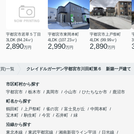
宇都宮市若草５丁目
宇都宮市東岡本町
宇都宮市上戸祭町
3LDK (84.24㎡)
4LDK (107.23㎡)
4LDK (99.99㎡)
3
2,890
2,990
2,890
万円
万円
万円
買)一覧
クレイドルガーデン宇都宮市川田町第６ 新築一戸建て
市区町村から探す
宇都宮市
栃木市
真岡市
小山市
ひたちなか市
鹿沼市
町名から探す
鶴田町
上戸祭町
雀の宮
富士見が丘
中岡本町
宝木町
駒生町
今宮
石井町
緑
沿線から探す
東北本線
東武宇都宮線
湘南新宿ライン宇須
日光線