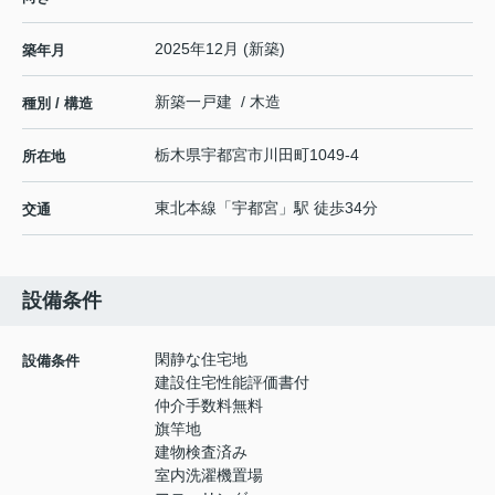
2025年12月 (新築)
築年月
新築一戸建 / 木造
種別 / 構造
栃木県
宇都宮市
川田町
1049-4
所在地
東北本線
「
宇都宮
」駅 徒歩34分
交通
設備条件
閑静な住宅地
設備条件
建設住宅性能評価書付
仲介手数料無料
旗竿地
建物検査済み
室内洗濯機置場