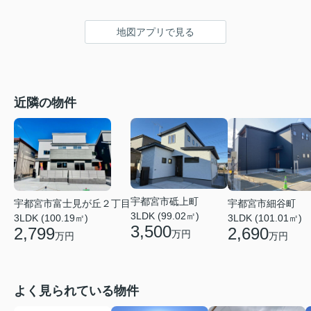
地図アプリで見る
近隣の物件
宇都宮市砥上町
宇都宮市細谷町
宇都宮市富士見が丘２丁目
3LDK (99.02㎡)
3LDK (101.01㎡)
3LDK (100.19㎡)
3,500
2,690
2,799
万円
万円
万円
よく見られている物件