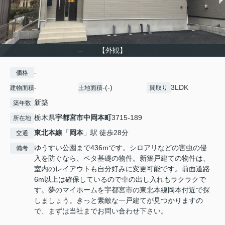
【外観】
-
価格
-
-(-)
3LDK
建物面積
土地面積
間取り
新築
築年数
栃木県
宇都宮市
中岡本町
3715-189
所在地
東北本線
「
岡本
」駅 徒歩28分
交通
ゆうすい公園まで436mです。シロアリなどの害虫の侵
備考
入を防ぐなら、ベタ基礎の物件。新築戸建ての物件は、
室内のレイアウトも自分好みに変更可能です。前面道路
6m以上は確保しているので車の出し入れもラクラクで
す。夢のマイホームを宇都宮市の東北本線岡本付近で探
しましょう。きっと素敵な一戸建てが見つかりますの
で、まずは当社までお問い合わせ下さい。