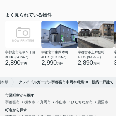
よく見られている物件
宇都宮市若草５丁目
宇都宮市東岡本町
宇都宮市上戸祭町
3LDK (84.24㎡)
4LDK (107.23㎡)
4LDK (99.99㎡)
3
2,890
2,990
2,890
万円
万円
万円
岡本駅
クレイドルガーデン宇都宮市中岡本町第10 新築一戸建て
市区町村から探す
宇都宮市
栃木市
真岡市
小山市
ひたちなか市
鹿沼市
町名から探す