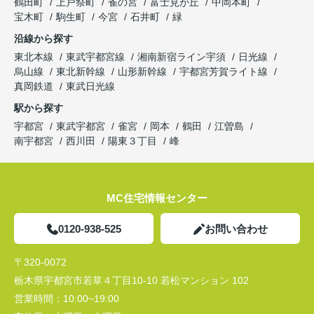
鶴田町
上戸祭町
雀の宮
富士見が丘
中岡本町
宝木町
駒生町
今宮
石井町
緑
沿線から探す
東北本線
東武宇都宮線
湘南新宿ライン宇須
日光線
烏山線
東北新幹線
山形新幹線
宇都宮芳賀ライト線
真岡鉄道
東武日光線
駅から探す
宇都宮
東武宇都宮
雀宮
岡本
鶴田
江曽島
南宇都宮
西川田
陽東３丁目
峰
MC住宅情報センター
0120-938-525
お問い合わせ
〒320-0072
栃木県宇都宮市若草４丁目10-10 若松マンション 102
営業時間：
10:00~19:00