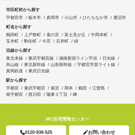
市区町村から探す
宇都宮市
栃木市
真岡市
小山市
ひたちなか市
鹿沼市
町名から探す
鶴田町
上戸祭町
雀の宮
富士見が丘
中岡本町
宝木町
駒生町
今宮
石井町
緑
沿線から探す
東北本線
東武宇都宮線
湘南新宿ライン宇須
日光線
烏山線
東北新幹線
山形新幹線
宇都宮芳賀ライト線
真岡鉄道
東武日光線
駅から探す
宇都宮
東武宇都宮
雀宮
岡本
鶴田
江曽島
南宇都宮
西川田
陽東３丁目
峰
MC住宅情報センター
0120-938-525
お問い合わせ