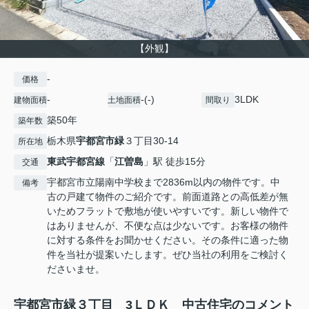
【外観】
-
価格
-
-(-)
3LDK
建物面積
土地面積
間取り
築50年
築年数
栃木県
宇都宮市
緑
３丁目30-14
所在地
東武宇都宮線
「
江曽島
」駅 徒歩15分
交通
宇都宮市立陽南中学校まで2836m以内の物件です。中
備考
古の戸建て物件のご紹介です。前面道路との高低差が無
いためフラットで敷地が使いやすいです。新しい物件で
はありませんが、不便な点は少ないです。お客様の物件
に対する条件をお聞かせください。その条件に適った物
件を当社が提案いたします。ぜひ当社の利用をご検討く
ださいませ。
宇都宮市緑３丁目 3ＬＤＫ 中古住宅のコメント