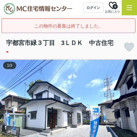
0
ログイン
お気に入り
この物件の募集は終了しました。
宇都宮市緑３丁目 3ＬＤＫ 中古住宅
-
1
/
3