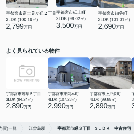
宇都宮市砥上町
宇都宮市細谷町
宇都宮市富士見が丘２丁目
3LDK (99.02㎡)
3LDK (101.01㎡)
3LDK (100.19㎡)
3,500
2,690
2,799
万円
万円
万円
よく見られている物件
宇都宮市若草５丁目
宇都宮市東岡本町
宇都宮市上戸祭町
3LDK (84.24㎡)
4LDK (107.23㎡)
4LDK (99.99㎡)
3
2,890
2,990
2,890
万円
万円
万円
売買)一覧
江曽島駅
宇都宮市緑３丁目 3ＬＤＫ 中古住宅