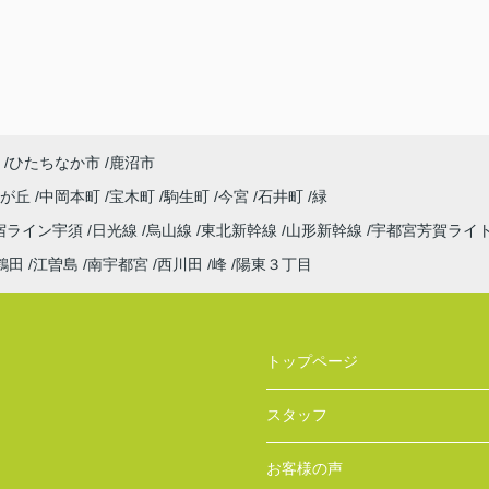
ひたちなか市
鹿沼市
見が丘
中岡本町
宝木町
駒生町
今宮
石井町
緑
宿ライン宇須
日光線
烏山線
東北新幹線
山形新幹線
宇都宮芳賀ライ
鶴田
江曽島
南宇都宮
西川田
峰
陽東３丁目
トップページ
スタッフ
お客様の声