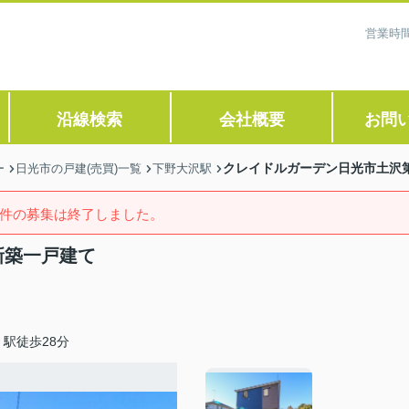
営業時間
沿線検索
会社概要
お問
クレイドルガーデン日光市土沢
ー
日光市の戸建(売買)一覧
下野大沢駅
件の募集は終了しました。
新築一戸建て
駅徒歩28分