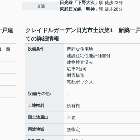
日光線
「
下野大沢
」駅 徒歩23分
交通
東武日光線
「
明神
」駅 徒歩28分
一戸建
クレイドルガーデン日光市土沢第1 新築一
ての詳細情報
1 新
設備条件
閑静な住宅地
建設住宅性能評価書付
建物検査済み
駐車2台可
耐震構造
宅配ボックス
設備(その他)
-
土地権利
所有権
国土法届出
不要
用途地域
無指定