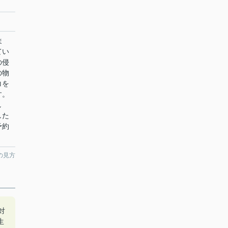
ま
てい
の侵
の物
コを
す。
し
した
予約
の見方
対
生