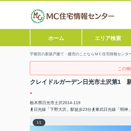
ホーム
エリア検索
宇都宮の新築戸建て・建売のことならＭＣ住宅情報センタ
この物
クレイドルガーデン日光市土沢第1 
-
栃木県
日光市
土沢
2014-119
日光線「下野大沢」駅徒歩23分
東武日光線「明神」
1
/
1