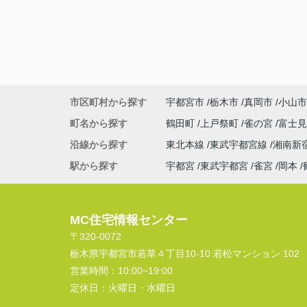
市区町村から探す
宇都宮市
栃木市
真岡市
小山市
町名から探す
鶴田町
上戸祭町
雀の宮
富士
沿線から探す
東北本線
東武宇都宮線
湘南新
駅から探す
宇都宮
東武宇都宮
雀宮
岡本
MC住宅情報センター
〒320-0072
栃木県宇都宮市若草４丁目10-10 若松マンション 102
営業時間：
10:00~19:00
定休日：
火曜日・水曜日