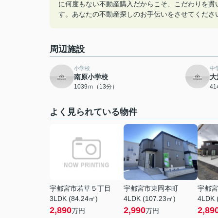
に何度もない不動産購入だからこそ、こだわりを貫
す。あなたの不動産探しのお手伝いをさせてくださ
周辺施設
小学校
中
南原小学校
大
1039ｍ（13分）
4
よく見られている物件
宇都宮市若草５丁目
宇都宮市東岡本町
宇都宮
3LDK (84.24㎡)
4LDK (107.23㎡)
4LDK 
2,890
2,990
2,89
万円
万円