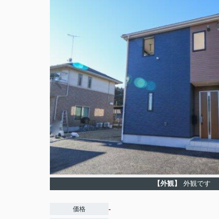
【外観】
外観です
-
価格