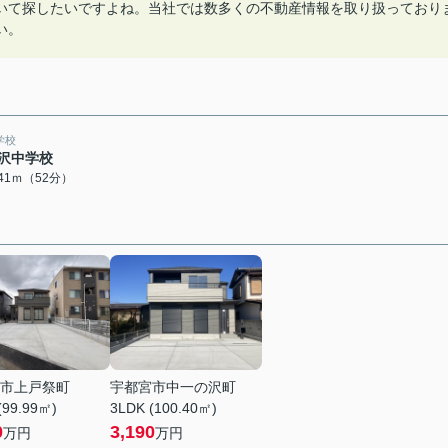
いて探したいですよね。当社では数多くの不動産情報を取り扱っており
い。
学校
沢中学校
141ｍ（52分）
市上戸祭町
宇都宮市中一の沢町
(99.99㎡)
3LDK (100.40㎡)
0
3,190
万円
万円