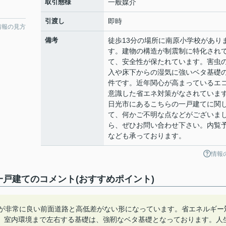
取引態様
一般媒介
引渡し
即時
情報の見方
備考
徒歩13分の場所に南原小学校があり
す。建物の構造が制震制に特化され
て、安全性が保たれています。害虫
入や床下からの湿気に強いベタ基礎
件です。近年関心が高まっているエ
意識した省エネ対策がなされていま
日光市にあるこちらの一戸建てに関
て、何かご不明な点などがございま
ら、ぜひお問い合わせ下さい。内覧
なども承っております。
情報
戸建てのコメント(おすすめポイント)
手が非常に良い前面道路と高低差がない形になっています。省エネルギー
。室内環境まで左右する基礎は、強靭なベタ基礎となっております。人