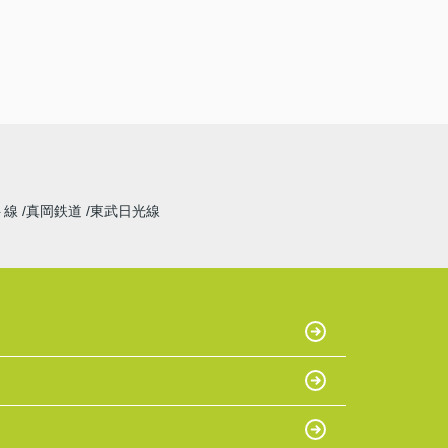
ト線
真岡鉄道
東武日光線