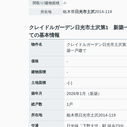
-/-
間取り/建物面積
栃木県
日光市
土沢
2014-119
所在地
クレイドルガーデン日光市土沢第1 新築
ての基本情報
物件名
クレイドルガーデン日光市土沢第
築一戸建て
価格
-
建物面積
-
土地面積
-(-)
築年月
2026年1月（新築）
総戸数
1戸
所在地
栃木県
日光市
土沢
2014-119
交通
日光線
「
下野大沢
」駅 徒歩23分