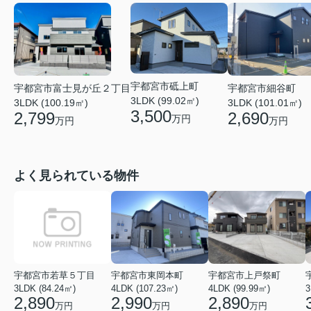
宇都宮市砥上町
宇都宮市細谷町
宇都宮市富士見が丘２丁目
3LDK (99.02㎡)
3LDK (101.01㎡)
3LDK (100.19㎡)
3,500
2,690
2,799
万円
万円
万円
よく見られている物件
宇都宮市若草５丁目
宇都宮市東岡本町
宇都宮市上戸祭町
3LDK (84.24㎡)
4LDK (107.23㎡)
4LDK (99.99㎡)
3
2,890
2,990
2,890
万円
万円
万円