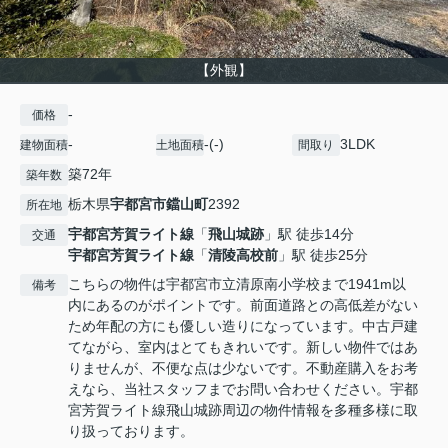
【外観】
-
価格
-
-(-)
3LDK
建物面積
土地面積
間取り
築72年
築年数
栃木県
宇都宮市
鐺山町
2392
所在地
宇都宮芳賀ライト線
「
飛山城跡
」駅 徒歩14分
交通
宇都宮芳賀ライト線
「
清陵高校前
」駅 徒歩25分
こちらの物件は宇都宮市立清原南小学校まで1941m以
備考
内にあるのがポイントです。前面道路との高低差がない
ため年配の方にも優しい造りになっています。中古戸建
てながら、室内はとてもきれいです。新しい物件ではあ
りませんが、不便な点は少ないです。不動産購入をお考
えなら、当社スタッフまでお問い合わせください。宇都
宮芳賀ライト線飛山城跡周辺の物件情報を多種多様に取
り扱っております。