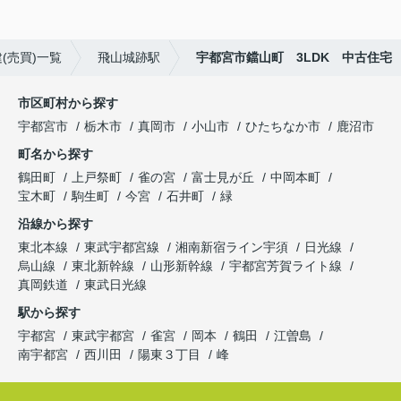
(売買)一覧
飛山城跡駅
宇都宮市鐺山町 3LDK 中古住宅
市区町村から探す
宇都宮市
栃木市
真岡市
小山市
ひたちなか市
鹿沼市
町名から探す
鶴田町
上戸祭町
雀の宮
富士見が丘
中岡本町
宝木町
駒生町
今宮
石井町
緑
沿線から探す
東北本線
東武宇都宮線
湘南新宿ライン宇須
日光線
烏山線
東北新幹線
山形新幹線
宇都宮芳賀ライト線
真岡鉄道
東武日光線
駅から探す
宇都宮
東武宇都宮
雀宮
岡本
鶴田
江曽島
南宇都宮
西川田
陽東３丁目
峰