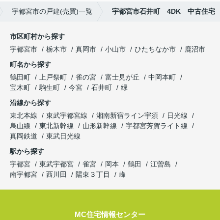
宇都宮市の戸建(売買)一覧
宇都宮市石井町 4DK 中古住宅
市区町村から探す
宇都宮市
栃木市
真岡市
小山市
ひたちなか市
鹿沼市
町名から探す
鶴田町
上戸祭町
雀の宮
富士見が丘
中岡本町
宝木町
駒生町
今宮
石井町
緑
沿線から探す
東北本線
東武宇都宮線
湘南新宿ライン宇須
日光線
烏山線
東北新幹線
山形新幹線
宇都宮芳賀ライト線
真岡鉄道
東武日光線
駅から探す
宇都宮
東武宇都宮
雀宮
岡本
鶴田
江曽島
南宇都宮
西川田
陽東３丁目
峰
MC住宅情報センター