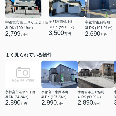
宇都宮市砥上町
宇都宮市細谷町
宇都宮市富士見が丘２丁目
3LDK (99.02㎡)
3LDK (101.01㎡)
3LDK (100.19㎡)
3,500
2,690
2,799
万円
万円
万円
よく見られている物件
宇都宮市若草５丁目
宇都宮市東岡本町
宇都宮市上戸祭町
3LDK (84.24㎡)
4LDK (107.23㎡)
4LDK (99.99㎡)
3
2,890
2,990
2,890
万円
万円
万円