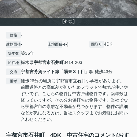
【外観】
-
価格
-
-(-)
4DK
建物面積
土地面積
間取り
築36年
築年数
栃木県
宇都宮市
石井町
3414-203
所在地
宇都宮芳賀ライト線
「
陽東３丁目
」駅 徒歩43分
交通
徒歩26分の場所に宇都宮市立石井小学校があります。
備考
前面道路との高低差が無いためフラットで敷地が使いや
すいです。こちらの物件は中古戸建物件です。築年数は
経っていますが、その分お値打ちの物件です。当社でな
ら宇都宮市の素敵な不動産が見つかります。物件の詳細
などが気になる方は、当社スタッフまでお気軽にお問い
合わせください。
宇都宮市石井町 4DK 中古住宅のコメント(おす