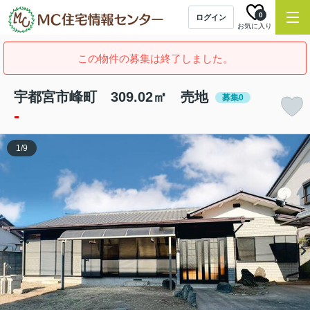
0
ログイン
お気に入り
この物件の募集は終了しました。
宇都宮市峰町 309.02㎡ 売地
募集0
-
1
/
9