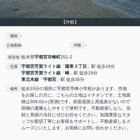
【外観】
-
価格
-
-
土地面積
坪数
栃木県
宇都宮市
峰町
251-2
所在地
宇都宮芳賀ライト線
「
陽東３丁目
」駅 徒歩19分
交通
宇都宮芳賀ライト線
「
峰
」駅 徒歩19分
東北本線
「
宇都宮
」駅 徒歩35分
徒歩10分の場所に宇都宮市峰小学校があります。売地
備考
をお探しの方に、こちらの土地はイチオシです。土地面
積は309.02㎡(実測)です。前面道路と高低差がないので
荷物の運搬もしやすくて便利です。不動産探しなら、信
頼と実績の当社にぜひお任せください。知識豊富なスタ
ッフが親切丁寧にお客様をサポートし、不動産探しをス
ムーズにいたします。お気軽にお問い合わせください。