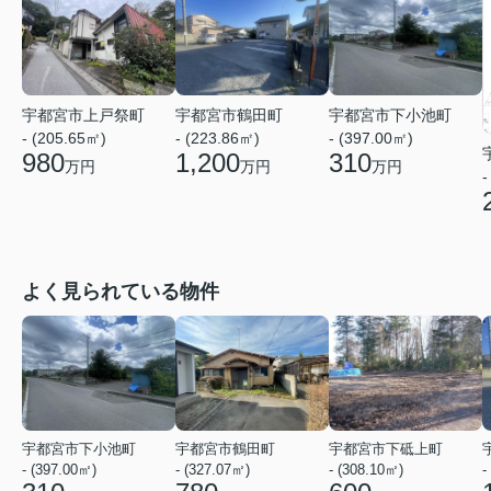
宇都宮市上戸祭町
宇都宮市鶴田町
宇都宮市下小池町
- (205.65㎡)
- (223.86㎡)
- (397.00㎡)
980
1,200
310
万円
万円
万円
-
よく見られている物件
宇都宮市下小池町
宇都宮市鶴田町
宇都宮市下砥上町
- (397.00㎡)
- (327.07㎡)
- (308.10㎡)
-