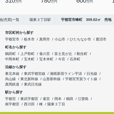
310
780
600
万円
万円
万円
地(売買)一覧
陽東３丁目駅
宇都宮市峰町 309.02㎡ 売地
市区町村から探す
宇都宮市
栃木市
真岡市
小山市
ひたちなか市
鹿沼市
町名から探す
鶴田町
上戸祭町
雀の宮
富士見が丘
駒生町
中岡本町
宝木町
宝木本町
今宮
石井町
沿線から探す
東北本線
東武宇都宮線
湘南新宿ライン宇須
日光線
烏山線
東北新幹線
山形新幹線
宇都宮芳賀ライト線
真岡鉄道
東武日光線
駅から探す
宇都宮
東武宇都宮
雀宮
岡本
鶴田
江曽島
南宇都宮
西川田
峰
陽東３丁目