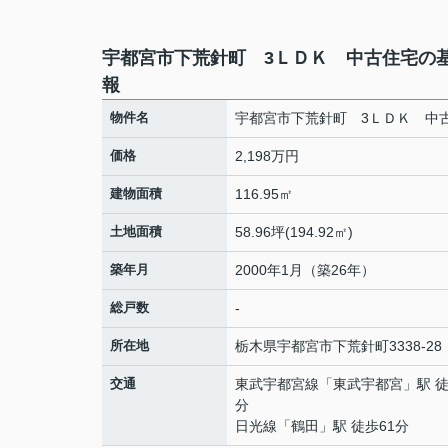
宇都宮市下荒針町 3ＬＤＫ 中古住宅の
報
物件名
宇都宮市下荒針町 3ＬＤＫ 中
価格
2,198万円
建物面積
116.95㎡
土地面積
58.96坪(194.92㎡)
築年月
2000年1月（築26年）
総戸数
-
所在地
栃木県
宇都宮市
下荒針町
3338-28
交通
東武宇都宮線
「
東武宇都宮
」駅 徒
分
日光線
「
鶴田
」駅 徒歩61分