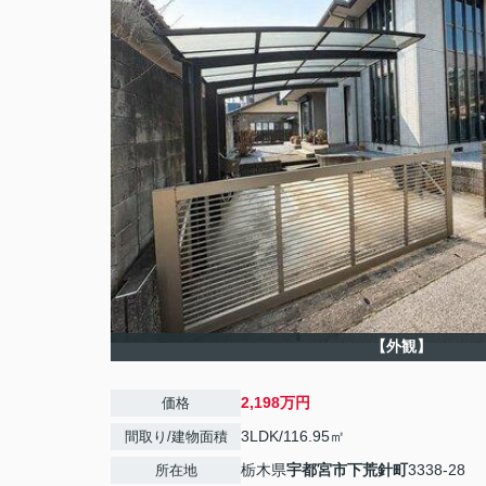
【外観】
2,198万円
価格
3LDK/116.95㎡
間取り/建物面積
栃木県
宇都宮市
下荒針町
3338-28
所在地