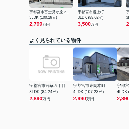
宇都宮市富士見が丘２丁目
宇都宮市砥上町
3LDK (100.19㎡)
3LDK (99.02㎡)
3
2,799
3,500
2
万円
万円
よく見られている物件
宇都宮市若草５丁目
宇都宮市東岡本町
宇都宮
3LDK (84.24㎡)
4LDK (107.23㎡)
4LDK 
2,890
2,990
2,89
万円
万円