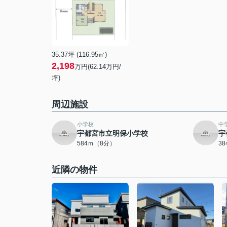
35.37坪 (116.95㎡)
2,198
万円(62.14万円/
坪)
周辺施設
小学校
中
宇都宮市立明保小学校
宇
584ｍ（8分）
3
近隣の物件