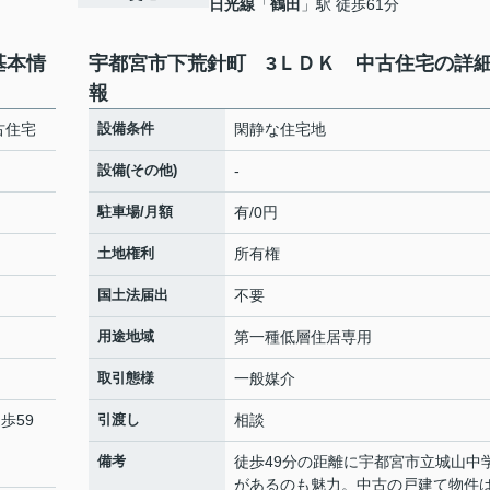
日光線
「
鶴田
」駅 徒歩61分
基本情
宇都宮市下荒針町 3ＬＤＫ 中古住宅の詳
報
古住宅
設備条件
閑静な住宅地
設備(その他)
-
駐車場/月額
有/0円
土地権利
所有権
国土法届出
不要
用途地域
第一種低層住居専用
取引態様
一般媒介
歩59
引渡し
相談
備考
徒歩49分の距離に宇都宮市立城山中
があるのも魅力。中古の戸建て物件