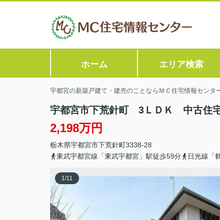
ホーム
エリア検索
宇都宮の新築戸建て・建売のことならＭＣ住宅情報センタ
宇都宮市下荒針町 3ＬＤＫ 中古住
2,198万円
栃木県
宇都宮市
下荒針町
3338-28
東武宇都宮線「東武宇都宮」駅徒歩59分
日光線「鶴
1
/
11