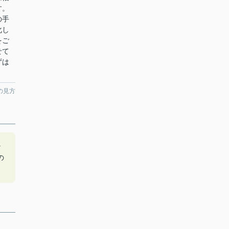
す。
の手
化し
をご
せて
ずは
の見方
な
の