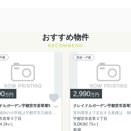
おすすめ物件
RECOMMEND
戸建
新築一戸建
90
2,990
万円
万円
クレイドルガーデン宇都宮市若草第5 新築一戸建て 2号棟
通学区域内の小学校は宇都宮市立細谷小学校で徒歩7分です。この物件は広々としたシステムキッチンなので、普段の料理も楽しくなるでしょう。浴室が1坪以上あるので、ゆったりとお風呂タイムを過ごせます。生活環境が整った宇都宮市なら、きっと充実した生活が送れるでしょう。不動産購入をお考えであれば、お気軽にお問い合わせください。
市若草５丁目
宇都宮市若草５丁目
4.24㎡)
3LDK(92.73㎡)
新築