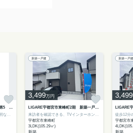
新築一戸建
新築一戸
3,499
3,499
万円
クレイドルガーデン宇都宮市若草第5 新築一戸建て 1号棟
LIGARE宇都宮市東峰町2期 新築一戸建て 4号棟
室内環境まで左右する基礎は、強靭なベタ基礎となっております。新築戸建ての物件は、室内のレイアウトも自分好みに変更可能です。解放感溢れる3LDKの物件はこちらです。建物面積92.73平米で広々している物件です。お引越しをお考えの方は、当社スタッフまでご連絡ください。お問い合わせいただければ、宇都宮市の東武宇都宮線東武宇都宮付近にある不動産情報をご紹介致します。
来訪者を確認できる、TVインターホン付きです。シャッターがあると、夏場の太陽光の暑さを和らげることができますよ。外干しできないときも居室の一部を物干しスペースにしなくて済む、浴室乾燥機付きの物件です。新生活をはじめる方にお勧めな3LDKの物件があります。一戸建てをお探しなら、宇都宮市の宇都宮芳賀ライト線陽東３丁目周辺に強い当社までご連絡ください。信頼できるスタッフが住まい探しをサポート致します。
宇都宮市東峰町
宇都宮市
3LDK(105.29㎡)
4LDK(105
新築
新築