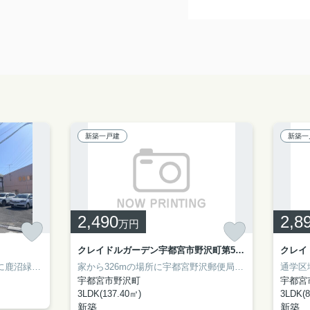
新築一戸建
新築一
2,490
2,8
万円
クレイドルガーデン宇都宮市野沢町第5 新築一戸建て 1号棟
こちらの物件から493mの場所に鹿沼緑町郵便局があります。こちらの物件から422m以内に「業務スーパー 鹿沼店」があります。駐車可能なスペースは4台となっています。広めの空間です。給湯設備は今となってはなくてはならないですよね。築年数は経っていますが、その分お値打ちの物件です。
家から326mの場所に宇都宮野沢郵便局があります。18帖以上もあるリビングでゆったりとした生活を送りませんか。デザイン性のあるシステムキッチン付きなので、キッチンがお洒落なスペースになっています。当社は、宇都宮市の東武宇都宮線東武宇都宮付近で住まい探しをサポートしております。お引っ越しを検討しているのであれば、まずはご連絡くださいませ。
宇都宮市野沢町
宇都宮
3LDK(137.40㎡)
3LDK(8
新築
新築