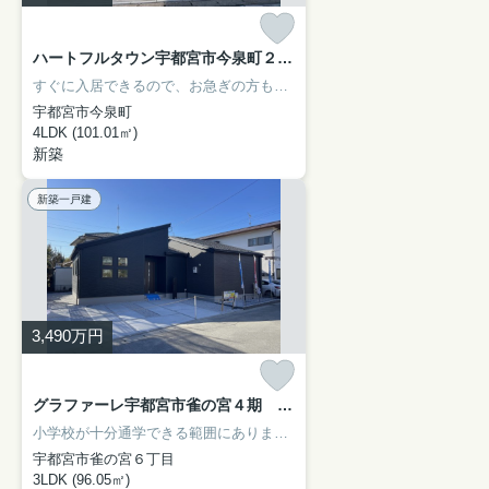
ハートフルタウン宇都宮市今泉町２５４１番 B号棟
すぐに入居できるので、お急ぎの方も安心してお問い合わせください。建物面積が101.01㎡と十分な広さでゆったりと生活できるのではないのでしょうか。広々とした15帖以上のLDKで家族とゆったり過ごせます。不動産の購入をご検討しているのであれば、不動産情報を豊富に取り扱っている当社にお任せ下さい。今までよりも快適に暮らせるよう、ご希望に沿った不動産のご紹介をさせていただきます。
宇都宮市今泉町
4LDK (101.01㎡)
新築
新築一戸建
3,490
万円
グラファーレ宇都宮市雀の宮４期 新築一戸建て 1号棟
小学校が十分通学できる範囲にあります。宇都宮市立雀宮中央小学校が徒歩11分です。顔が見える安心のTVインターホン付きです。システムキッチンは必要な物が組み込まれているため、すぐ調理できます。宇都宮市の東北本線雀宮近くで住まい探しをするのであれば、まずは当社スタッフにお声かけ下さい。お客様に合った不動産をご紹介させていただきます。
宇都宮市雀の宮６丁目
3LDK (96.05㎡)