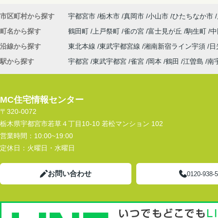
市区町村から探す
宇都宮市
栃木市
真岡市
小山市
ひたちなか市
町名から探す
鶴田町
上戸祭町
雀の宮
富士見が丘
駒生町
中
沿線から探す
東北本線
東武宇都宮線
湘南新宿ライン宇須
日
駅から探す
宇都宮
東武宇都宮
雀宮
岡本
鶴田
江曽島
南
MC住宅情報センター
〒320-0072
栃木県宇都宮市若草４丁目10-10 若松マンション 102
営業時間：
10:00~19:00
定休日：
火曜日・水曜日
お問い合わせ
0120-938-