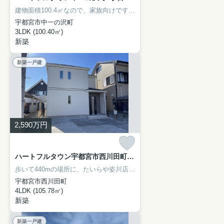
建物面積100.4㎡なので、家族向けです。建設住宅性能評価付なので万一の時も専門機関が対応してくれます。洗濯物を浴室内で乾かせる浴室乾燥機が用意されている物件です。ベタ基礎による建築の為、床下からの嫌な湿気も気になりません。宇都宮市の東武宇都宮線東武宇都宮近くで一戸建てをお探しなら、当社にご連絡ください。お客様からのお問い合わせをスタッフ一同お待ちしております。
宇都宮市中一の沢町
3LDK (100.40㎡)
新築
新築一戸建
2,590
万円
ハートフルタウン宇都宮市西川田町1000番 新築一戸建て A号棟
歩いて440mの場所に、たいらや姿川店があります。浴室乾燥機のあるお風呂場は洗濯物を干すときにも便利です。暮らしが快適になるように三面鏡付洗面化粧台を備え付けました。不動産を求める上で、何かご不明な点などございましたら、お気軽にご質問ください。不動産購入で失敗をしないためにも、気になることは全て解決しておきましょう。
宇都宮市西川田町
4LDK (105.78㎡)
新築
新築一戸建