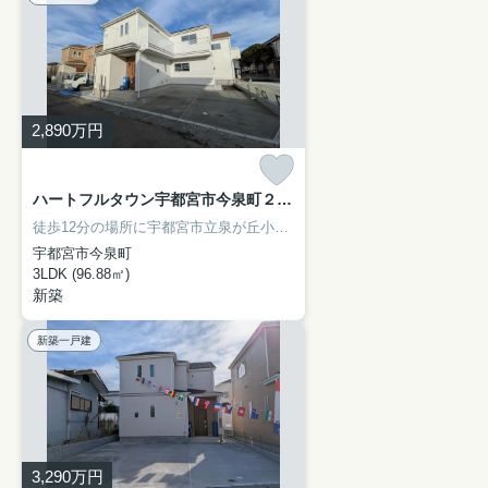
2,890
万円
ハートフルタウン宇都宮市今泉町２５４１番 C号棟
徒歩12分の場所に宇都宮市立泉が丘小学校があります。広々としたゆとりある室内が魅力的な、3LDKの物件です。こちらは清潔感のある新築戸建て物件です。不動産を求める上で、何かご不明な点などございましたら、お気軽にご質問ください。不動産購入で失敗をしないためにも、気になることは全て解決しておきましょう。
宇都宮市今泉町
3LDK (96.88㎡)
新築
新築一戸建
3,290
万円