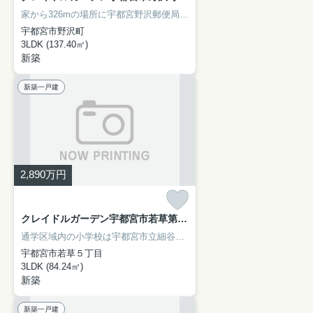
家から326mの場所に宇都宮野沢郵便局があります。18帖以上もあるリビングでゆったりとした生活を送りませんか。デザイン性のあるシステムキッチン付きなので、キッチンがお洒落なスペースになっています。当社は、宇都宮市の東武宇都宮線東武宇都宮付近で住まい探しをサポートしております。お引っ越しを検討しているのであれば、まずはご連絡くださいませ。
宇都宮市野沢町
3LDK (137.40㎡)
新築
新築一戸建
2,890
万円
クレイドルガーデン宇都宮市若草第5 新築一戸建て 2号棟
通学区域内の小学校は宇都宮市立細谷小学校で徒歩7分です。この物件は広々としたシステムキッチンなので、普段の料理も楽しくなるでしょう。浴室が1坪以上あるので、ゆったりとお風呂タイムを過ごせます。生活環境が整った宇都宮市なら、きっと充実した生活が送れるでしょう。不動産購入をお考えであれば、お気軽にお問い合わせください。
宇都宮市若草５丁目
3LDK (84.24㎡)
新築
新築一戸建