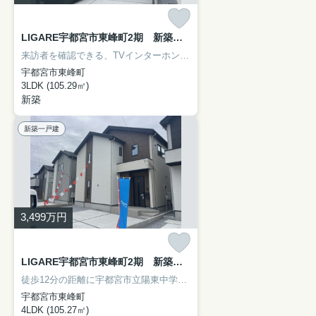
LIGARE宇都宮市東峰町2期 新築一戸建て 4号棟
来訪者を確認できる、TVインターホン付きです。シャッターがあると、夏場の太陽光の暑さを和らげることができますよ。外干しできないときも居室の一部を物干しスペースにしなくて済む、浴室乾燥機付きの物件です。新生活をはじめる方にお勧めな3LDKの物件があります。一戸建てをお探しなら、宇都宮市の宇都宮芳賀ライト線陽東３丁目周辺に強い当社までご連絡ください。信頼できるスタッフが住まい探しをサポート致します。
宇都宮市東峰町
3LDK (105.29㎡)
新築
新築一戸建
3,499
万円
LIGARE宇都宮市東峰町2期 新築一戸建て 2号棟
徒歩12分の距離に宇都宮市立陽東中学校があるのも魅力。浴室乾燥機のあるお風呂場は洗濯物を干すときにも便利です。すぐに入居できるので、お待ちいただくことはありません。モニターから顔が見えるTVインターホン付きです。宇都宮市の宇都宮芳賀ライト線陽東３丁目付近で、マイホームを探しましょう。お引っ越しをお考えの方は、当社スタッフまでご連絡下さい。
宇都宮市東峰町
4LDK (105.27㎡)