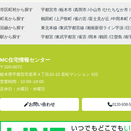
市区町村から探す
宇都宮市
栃木市
真岡市
小山市
ひたちなか市
町名から探す
鶴田町
上戸祭町
雀の宮
富士見が丘
中岡本町
沿線から探す
東北本線
東武宇都宮線
湘南新宿ライン宇須
日
駅から探す
宇都宮
東武宇都宮
雀宮
岡本
鶴田
江曽島
南
MC住宅情報センター
〒320-0072
栃木県宇都宮市若草４丁目10-10 若松マンション 102
営業時間：
10:00~19:00
定休日：
火曜日・水曜日
お問い合わせ
0120-938-