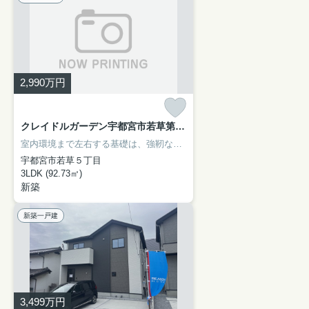
2,990
万円
クレイドルガーデン宇都宮市若草第5 新築一戸建て 1号棟
室内環境まで左右する基礎は、強靭なベタ基礎となっております。新築戸建ての物件は、室内のレイアウトも自分好みに変更可能です。解放感溢れる3LDKの物件はこちらです。建物面積92.73平米で広々している物件です。お引越しをお考えの方は、当社スタッフまでご連絡ください。お問い合わせいただければ、宇都宮市の東武宇都宮線東武宇都宮付近にある不動産情報をご紹介致します。
宇都宮市若草５丁目
3LDK (92.73㎡)
新築
新築一戸建
3,499
万円